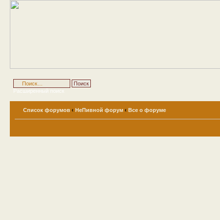
Расширенный поиск
Список форумов
‹
НеПивной форум
‹
Все о форуме