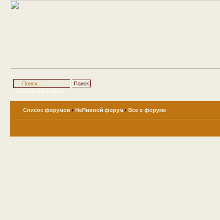
Расширенный поиск
Список форумов
‹
НеПивной форум
‹
Все о форуме