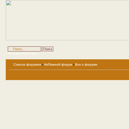
Расширенный поиск
Список форумов
‹
НеПивной форум
‹
Все о форуме