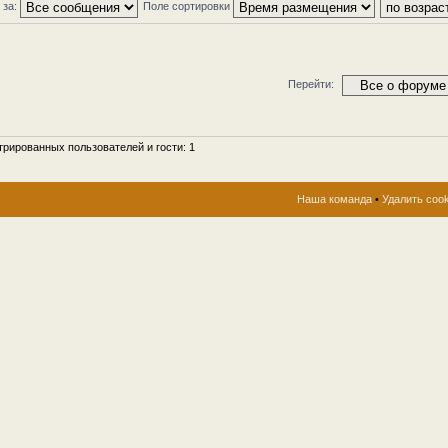
 за:
Поле сортировки
Перейти:
рированных пользователей и гости: 1
Наша команда
•
Удалить coo