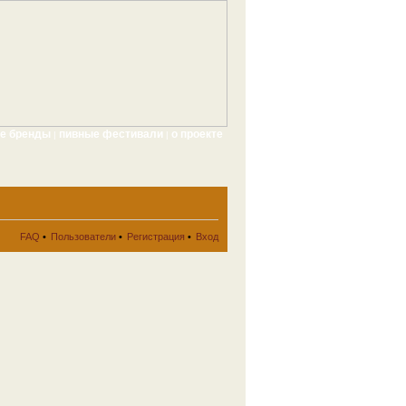
ые бренды
пивные фестивали
о проекте
|
|
FAQ
•
Пользователи
•
Регистрация
•
Вход