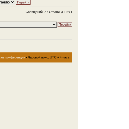
Сообщений: 2 • Страница
1
из
1
kies конференции
• Часовой пояс: UTC + 4 часа