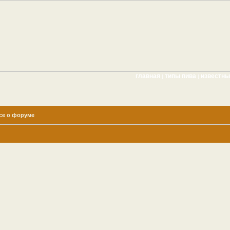
главная
типы пива
известн
|
|
се о форуме