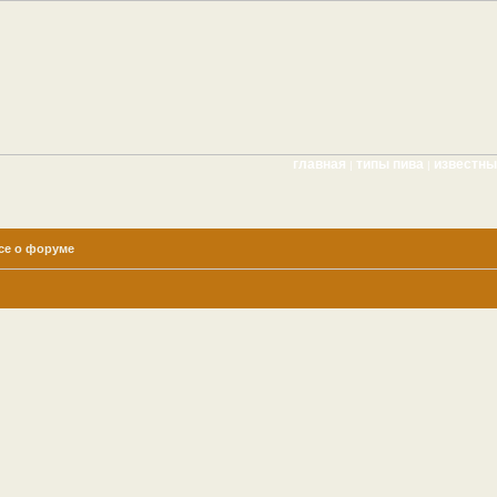
главная
типы пива
известн
|
|
се о форуме