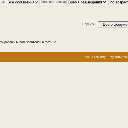
 за:
Поле сортировки
Перейти:
рированных пользователей и гости: 2
Наша команда
•
Удалить coo