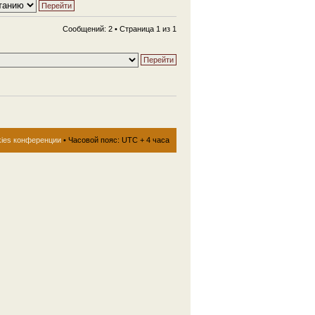
Сообщений: 2 • Страница
1
из
1
kies конференции
• Часовой пояс: UTC + 4 часа