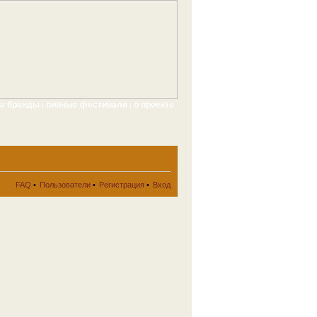
ые бренды
пивные фестивали
о проекте
|
|
FAQ
•
Пользователи
•
Регистрация
•
Вход