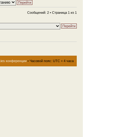
Сообщений: 2 • Страница
1
из
1
kies конференции
• Часовой пояс: UTC + 4 часа