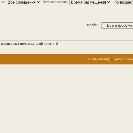
 за:
Поле сортировки
Перейти:
рированных пользователей и гости: 2
Наша команда
•
Удалить coo