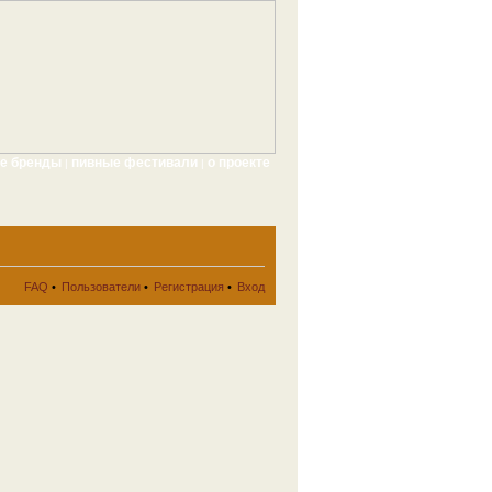
ые бренды
пивные фестивали
о проекте
|
|
FAQ
•
Пользователи
•
Регистрация
•
Вход