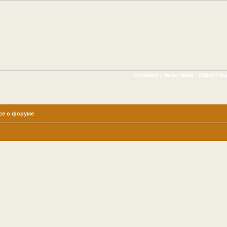
главная
типы пива
известн
|
|
се о форуме