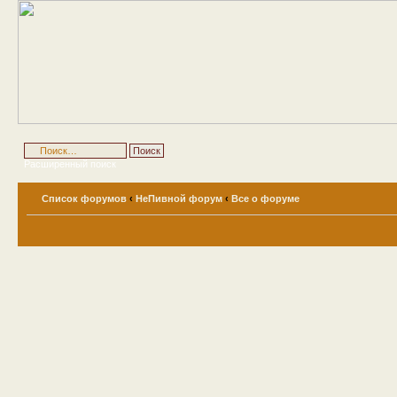
Расширенный поиск
Список форумов
‹
НеПивной форум
‹
Все о форуме