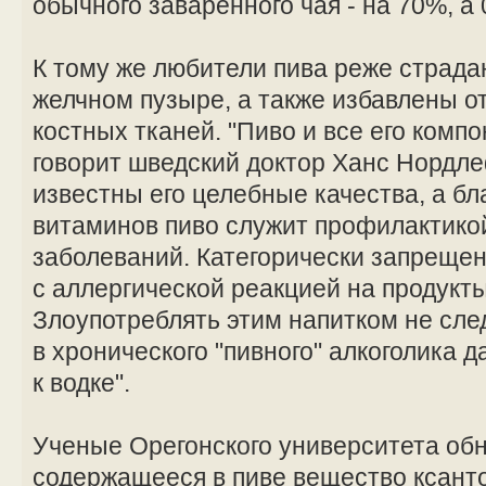
обычного заваренного чая - на 70%, а 
К тому же любители пива реже страдаю
желчном пузыре, а также избавлены о
костных тканей. "Пиво и все его компо
говорит шведский доктор Ханс Нордлеф
известны его целебные качества, а б
витаминов пиво служит профилактико
заболеваний. Категорически запрещен
с аллергической реакцией на продукт
Злоупотреблять этим напитком не сле
в хронического "пивного" алкоголика д
к водке".
Ученые Орегонского университета обн
содержащееся в пиве вещество ксанто