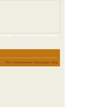
ые бренды
пивные фестивали
о проекте
|
|
FAQ
•
Пользователи
•
Регистрация
•
Вход