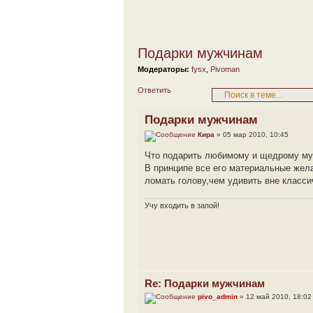
Подарки мужчинам
Модераторы:
fysx
,
Pivoman
Ответить
Подарки мужчинам
Кира
» 05 мар 2010, 10:45
Что подарить любимому и щедрому м
В принципе все его материальные жела
ломать голову,чем удивить вне класси
Учу входить в запой!
Re: Подарки мужчинам
pivo_admin
» 12 май 2010, 18:02