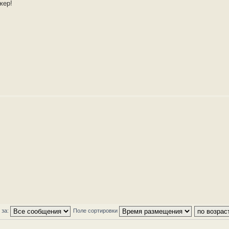
жер!
 за:
Поле сортировки