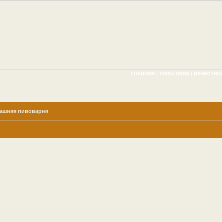
главная
типы пива
известн
|
|
ашняя пивоварня