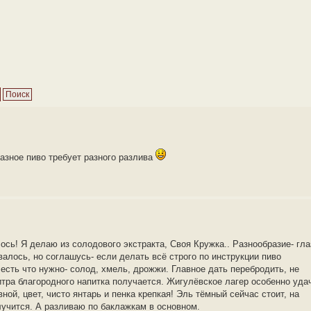
разное пиво требует разного разлива
ось! Я делаю из солодового экстракта, Своя Кружка.. Разнообразие- гла
валось, но соглашусь- если делать всё строго по инструкции пиво
 есть что нужно- солод, хмель, дрожжи. Главное дать перебродить, не
литра благородного напитка получается. Жигулёвское лагер особенно уда
ной, цвет, чисто янтарь и пенка крепкая! Эль тёмный сейчас стоит, на
лучится. А разливаю по баклажкам в основном.