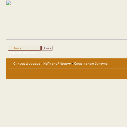
Расширенный поиск
Список форумов
‹
НеПивной форум
‹
Спортивные болтуны