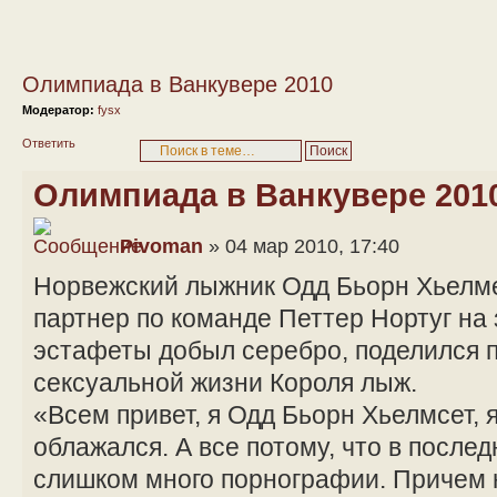
Олимпиада в Ванкувере 2010
Модератор:
fysx
Ответить
Олимпиада в Ванкувере 201
Pivoman
» 04 мар 2010, 17:40
Норвежский лыжник Одд Бьорн Хьелмес
партнер по команде Петтер Нортуг на
эстафеты добыл серебро, поделился 
сексуальной жизни Короля лыж.
«Всем привет, я Одд Бьорн Хьелмсет, я
облажался. А все потому, что в после
слишком много порнографии. Причем н