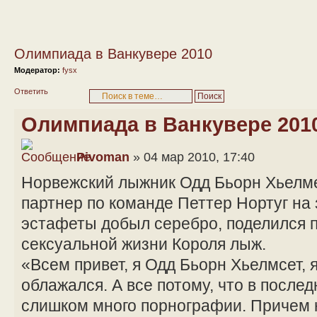
Олимпиада в Ванкувере 2010
Модератор:
fysx
Ответить
Олимпиада в Ванкувере 201
Pivoman
» 04 мар 2010, 17:40
Норвежский лыжник Одд Бьорн Хьелмес
партнер по команде Петтер Нортуг на
эстафеты добыл серебро, поделился 
сексуальной жизни Короля лыж.
«Всем привет, я Одд Бьорн Хьелмсет, я
облажался. А все потому, что в после
слишком много порнографии. Причем н