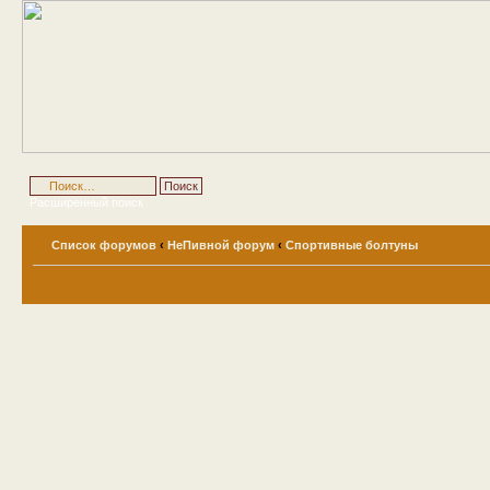
Расширенный поиск
Список форумов
‹
НеПивной форум
‹
Спортивные болтуны