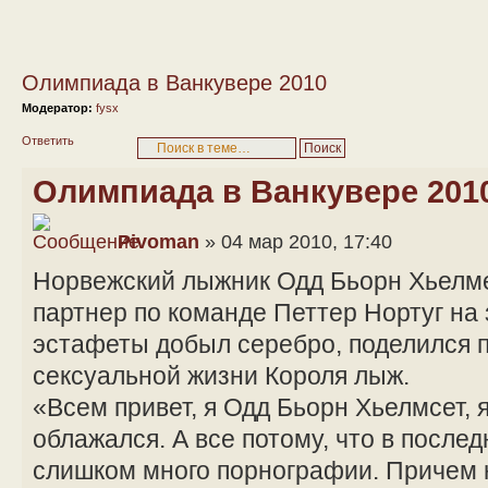
Олимпиада в Ванкувере 2010
Модератор:
fysx
Ответить
Олимпиада в Ванкувере 201
Pivoman
» 04 мар 2010, 17:40
Норвежский лыжник Одд Бьорн Хьелмес
партнер по команде Петтер Нортуг на
эстафеты добыл серебро, поделился 
сексуальной жизни Короля лыж.
«Всем привет, я Одд Бьорн Хьелмсет, я
облажался. А все потому, что в после
слишком много порнографии. Причем н