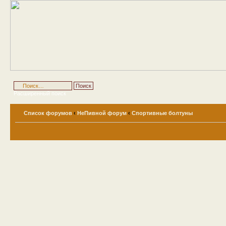
Расширенный поиск
Список форумов
‹
НеПивной форум
‹
Спортивные болтуны