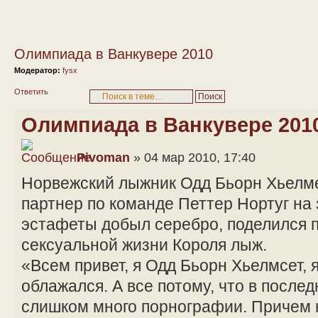
Олимпиада в Ванкувере 2010
Модератор:
fysx
Ответить
Олимпиада в Ванкувере 201
Pivoman
» 04 мар 2010, 17:40
Норвежский лыжник Одд Бьорн Хьелмес
партнер по команде Петтер Нортуг на
эстафеты добыл серебро, поделился 
сексуальной жизни Короля лыж.
«Всем привет, я Одд Бьорн Хьелмсет, я
облажался. А все потому, что в после
слишком много порнографии. Причем н