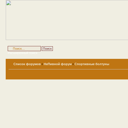
Расширенный поиск
Список форумов
‹
НеПивной форум
‹
Спортивные болтуны