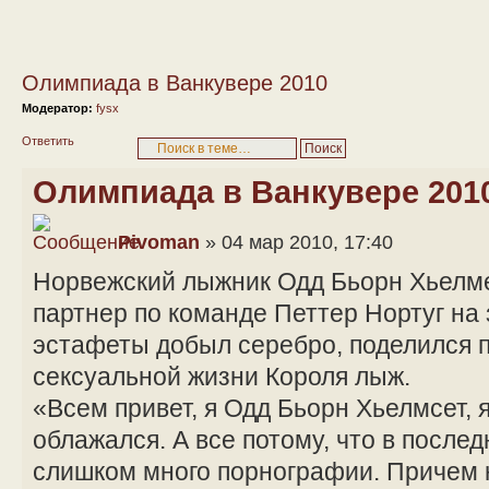
Олимпиада в Ванкувере 2010
Модератор:
fysx
Ответить
Олимпиада в Ванкувере 201
Pivoman
» 04 мар 2010, 17:40
Норвежский лыжник Одд Бьорн Хьелмес
партнер по команде Петтер Нортуг на
эстафеты добыл серебро, поделился 
сексуальной жизни Короля лыж.
«Всем привет, я Одд Бьорн Хьелмсет, я
облажался. А все потому, что в после
слишком много порнографии. Причем н