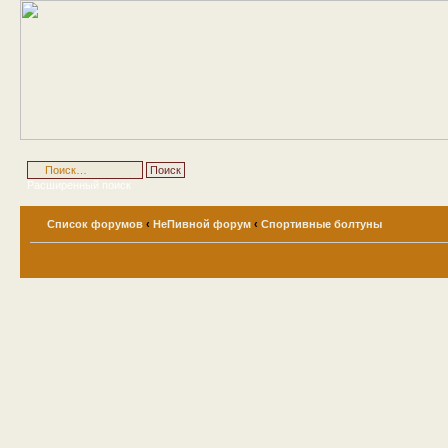
Расширенный поиск
Список форумов
‹
НеПивной форум
‹
Спортивные болтуны