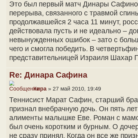
Это был первый матч Динары Сафино
перерыва, связанного с травмой спины
продолжавшейся 2 часа 11 минут, рос
действовала пусть и не идеально – д
невынужденных ошибок – зато с больш
чего и смогла победить. В четвертьф
представительницей Израиля Шахар 
Re: Динара Сафина
Кира
» 27 май 2010, 19:49
Теннисист Марат Сафин, старший бра
признал внебрачную дочь. Он пять ле
алименты малышке Еве. Роман с мамо
был очень коротким и бурным. О дочер
не сразу принял. Когда он все же приз