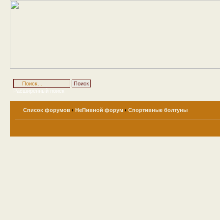
Расширенный поиск
Список форумов
‹
НеПивной форум
‹
Спортивные болтуны