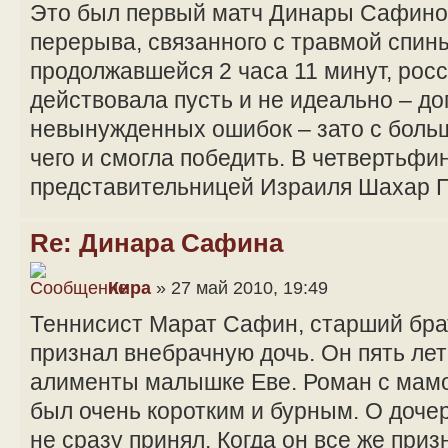
Это был первый матч Динары Сафино
перерыва, связанного с травмой спины
продолжавшейся 2 часа 11 минут, рос
действовала пусть и не идеально – д
невынужденных ошибок – зато с больш
чего и смогла победить. В четвертьф
представительницей Израиля Шахар 
Re: Динара Сафина
Кира
» 27 май 2010, 19:49
Теннисист Марат Сафин, старший бра
признал внебрачную дочь. Он пять ле
алименты малышке Еве. Роман с мамо
был очень коротким и бурным. О дочер
не сразу принял. Когда он все же приз