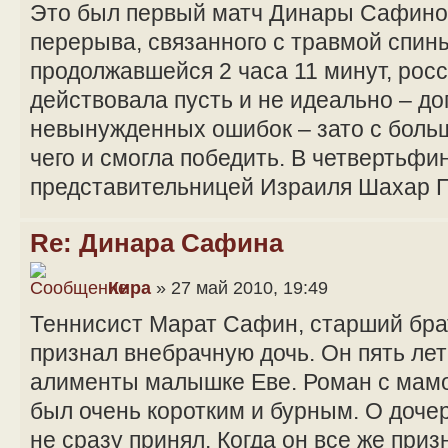
Это был первый матч Динары Сафино
перерыва, связанного с травмой спины
продолжавшейся 2 часа 11 минут, рос
действовала пусть и не идеально – д
невынужденных ошибок – зато с больш
чего и смогла победить. В четвертьф
представительницей Израиля Шахар 
Re: Динара Сафина
Кира
» 27 май 2010, 19:49
Теннисист Марат Сафин, старший бра
признал внебрачную дочь. Он пять ле
алименты малышке Еве. Роман с мамо
был очень коротким и бурным. О дочер
не сразу принял. Когда он все же приз