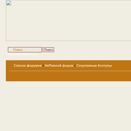
Расширенный поиск
Список форумов
‹
НеПивной форум
‹
Спортивные болтуны