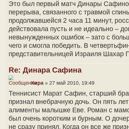
Это был первый матч Динары Сафино
перерыва, связанного с травмой спины
продолжавшейся 2 часа 11 минут, рос
действовала пусть и не идеально – д
невынужденных ошибок – зато с больш
чего и смогла победить. В четвертьф
представительницей Израиля Шахар 
Re: Динара Сафина
Кира
» 27 май 2010, 19:49
Теннисист Марат Сафин, старший бра
признал внебрачную дочь. Он пять ле
алименты малышке Еве. Роман с мамо
был очень коротким и бурным. О дочер
не сразу принял. Когда он все же приз