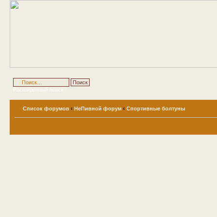
Расширенный поиск
Список форумов
‹
НеПивной форум
‹
Спортивные болтуны