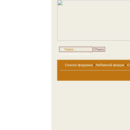
Расширенный поиск
Список форумов
‹
НеПивной форум
‹
С