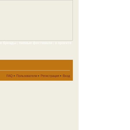
ые бренды
пивные фестивали
о проекте
|
|
FAQ
•
Пользователи
•
Регистрация
•
Вход