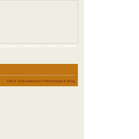
ые бренды
пивные фестивали
о проекте
|
|
FAQ
•
Пользователи
•
Регистрация
•
Вход