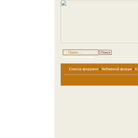
Расширенный поиск
Список форумов
‹
НеПивной форум
‹
С