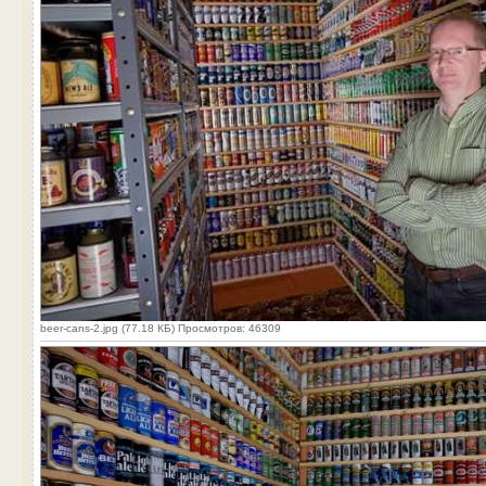
beer-cans-2.jpg (77.18 КБ) Просмотров: 46309