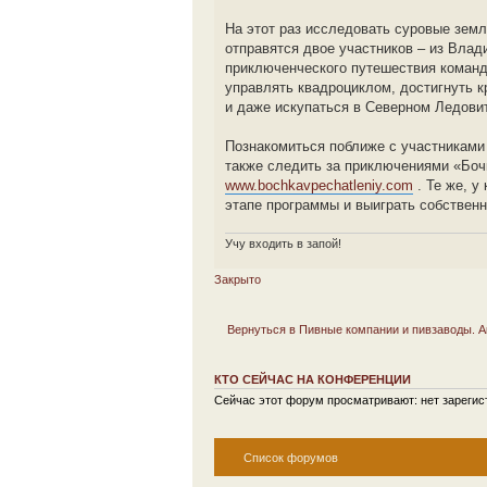
На этот раз исследовать суровые земл
отправятся двое участников – из Влад
приключенческого путешествия команде
управлять квадроциклом, достигнуть к
и даже искупаться в Северном Ледови
Познакомиться поближе с участниками
также следить за приключениями «Боч
www.bochkavpechatleniy.com
. Те же, у
этапе программы и выиграть собствен
Учу входить в запой!
Закрыто
Вернуться в Пивные компании и пивзаводы. А
КТО СЕЙЧАС НА КОНФЕРЕНЦИИ
Сейчас этот форум просматривают: нет зарегист
Список форумов