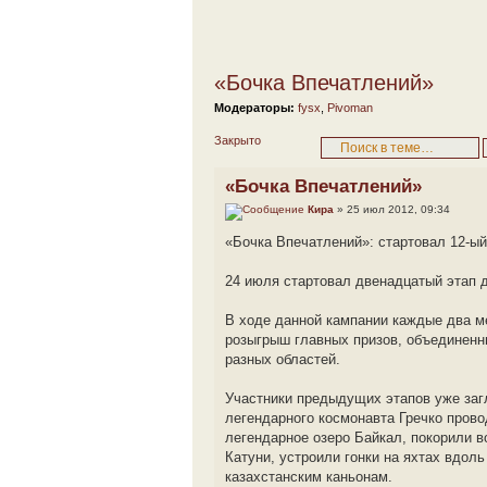
«Бочка Впечатлений»
Модераторы:
fysx
,
Pivoman
Закрыто
«Бочка Впечатлений»
Кира
» 25 июл 2012, 09:34
«Бочка Впечатлений»: стартовал 12-ый
24 июля стартовал двенадцатый этап 
В ходе данной кампании каждые два м
розыгрыш главных призов, объединенн
разных областей.
Участники предыдущих этапов уже заг
легендарного космонавта Гречко прово
легендарное озеро Байкал, покорили в
Катуни, устроили гонки на яхтах вдо
казахстанским каньонам.