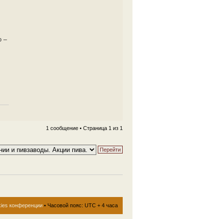
о –
1 сообщение • Страница
1
из
1
kies конференции
• Часовой пояс: UTC + 4 часа