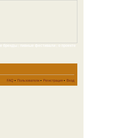
ые бренды
пивные фестивали
о проекте
|
|
FAQ
•
Пользователи
•
Регистрация
•
Вход