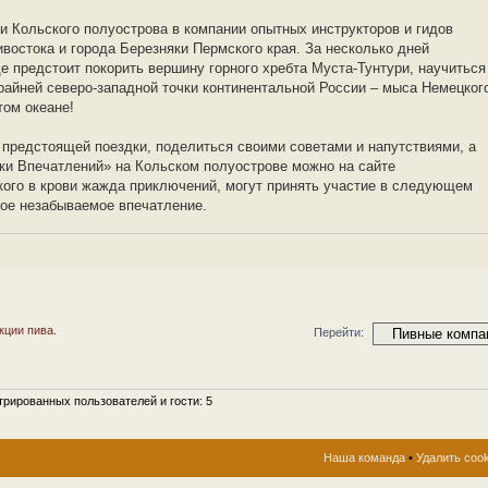
и Кольского полуострова в компании опытных инструкторов и гидов
ивостока и города Березняки Пермского края. За несколько дней
 предстоит покорить вершину горного хребта Муста-Тунтури, научиться
райней северо-западной точки континентальной России – мыса Немецког
том океане!
 предстоящей поездки, поделиться своими советами и напутствиями, а
ки Впечатлений» на Кольском полуострове можно на сайте
 кого в крови жажда приключений, могут принять участие в следующем
ное незабываемое впечатление.
кции пива.
Перейти:
рированных пользователей и гости: 5
Наша команда
•
Удалить coo