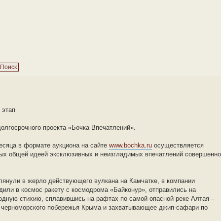
 этап
долгосрочного проекта «Бочка Впечатлений».
есяца в формате аукциона на сайте
www.bochka.ru
осуществляется
ых общей идеей эксклюзивных и неизгладимых впечатлений совершенно
лянули в жерло действующего вулкана на Камчатке, в компании
дили в космос ракету с космодрома «Байконур», отправились на
одную стихию, сплавившись на рафтах по самой опасной реке Алтая –
ль черноморского побережья Крыма и захватывающее джип-сафари по