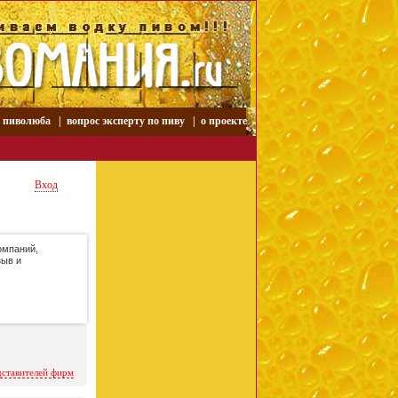
р пиволюба
|
вопрос эксперту по пиву
|
о проекте
Вход
омпаний,
зыв и
дставителей фирм