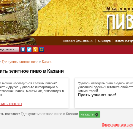
пивные фестивали
|
словарь
|
aлкотесте
оделиться…
»
Где купить элитное пиво
»
Казань
пить элитное пиво в Казани
де можно насладиться свежим пивом?
Удалось отведать пиво в одной из к
ают и другие! Добавьте информацию о
указанной здесь? Оставьте свой от
сторанах, пабах, магазинах, пивзаводах в
комментарий.
Пусть узнают все!
ог!
вить контакт
ть каталог:
Где купить элитное пиво в Казани
на карте
Информация для пре