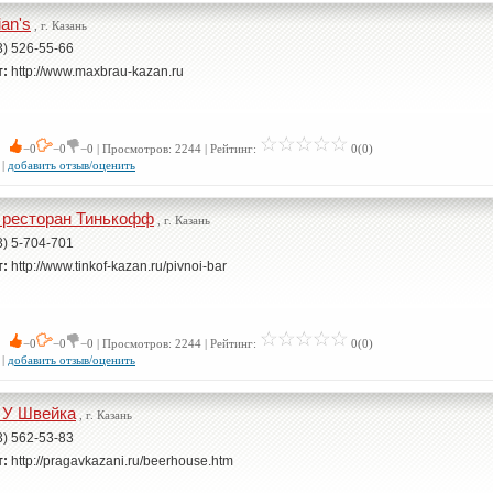
ian's
, г. Казань
3) 526-55-66
т:
http://www.maxbrau-kazan.ru
 0
−0
−0
−0 | Просмотров: 2244 | Рейтинг:
0(0)
|
добавить отзыв/оценить
 ресторан Тинькофф
, г. Казань
3) 5-704-701
т:
http://www.tinkof-kazan.ru/pivnoi-bar
 0
−0
−0
−0 | Просмотров: 2244 | Рейтинг:
0(0)
|
добавить отзыв/оценить
 У Швейка
, г. Казань
3) 562-53-83
т:
http://pragavkazani.ru/beerhouse.htm