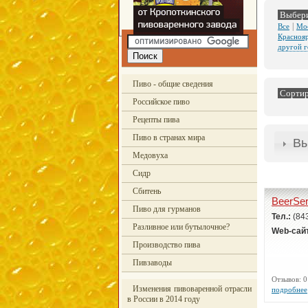
Выбери
|
Все
Мо
Красноя
другой 
Пиво - общие сведения
Сортир
Российское пиво
Рецепты пива
Пиво в странах мира
Вы
Медовуха
Сидр
Сбитень
BeerSer
Пиво для гурманов
Тел.:
(84
Разливное или бутылочное?
Web-сай
Производство пива
Пивзаводы
Отзывов:
Изменения пивоваренной отрасли
подробнее
в России в 2014 году