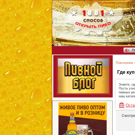
П
Пивомания
Где ку
Знаете, г
Пусть узн
пивных ре
наш катал
Оста
Смотре