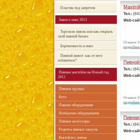
Maximil
Пластик под запретом
Тел.:
(84
Закон о пиве 2013
Web-сай
Торговля пивом или как открыть
свой пивной бизнес
Отзывов:
Беременность и пиво
подробнее
Пивной живот: как от него
избавиться?
Пивной
Тел.:
(84
Пивные коктейли на Новый год
Web-сай
2012
Пивные кружки
Кеги
Отзывов:
подробнее
Пивное оборудование
Необычное оборудование
Пивная
Пивные аксессуары
Тел.:
(84
Рецепты пивных закусок
Web-сай
Коктейли с пивом