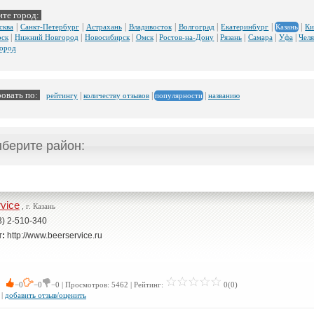
те город:
|
|
|
|
|
|
|
сква
Санкт-Петербург
Астрахань
Владивосток
Волгоград
Екатеринбург
Ки
Казань
|
|
|
|
|
|
|
|
рск
Нижний Новгород
Новосибирск
Омск
Ростов-на-Дону
Рязань
Самара
Уфа
Чел
город
овать по:
|
|
|
рейтингу
количеству отзывов
названию
популярности
берите район:
vice
, г. Казань
3) 2-510-340
т:
http://www.beerservice.ru
 0
−0
−0
−0 | Просмотров: 5462 | Рейтинг:
0(0)
|
добавить отзыв/оценить