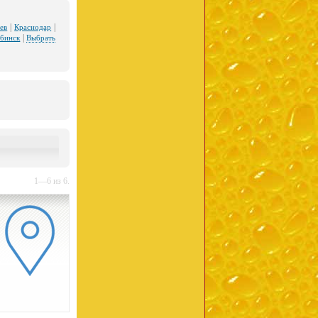
|
|
ев
Краснодар
|
ябинск
Выбрать
1—6 из 6.