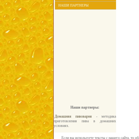
НАШИ ПАРТНЕРЫ
Наши партнеры:
Домашняя пивоварня
- методика
приготовления пива в домашних
условиях.
Если вы используете тексты с нашего сайта, то о