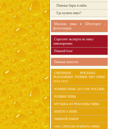
Пивные бары и пабы
Где купить пиво?
Магазин пива в Штутгарте -
фотогалерея
Спросите эксперта по пиву/
пивоварению
Пивной блог
Пивные новости
СМЕШНАЯ РЕКЛАМА -
РЕКЛАМНЫЕ РОЛИКИ ПРО ПИВО
2014-2015
РОЛИКИ ПИВА 2013 (НЕ РОССИЯ)
РОЛИКИ ПИВА
МУЗЫКА ИЗ РЕКЛАМЫ ПИВА
КНИГИ О ПИВЕ
ПИВНОЙ ЮМОР
1001 СПОСОБ ОТКРЫТЬ ПИВО