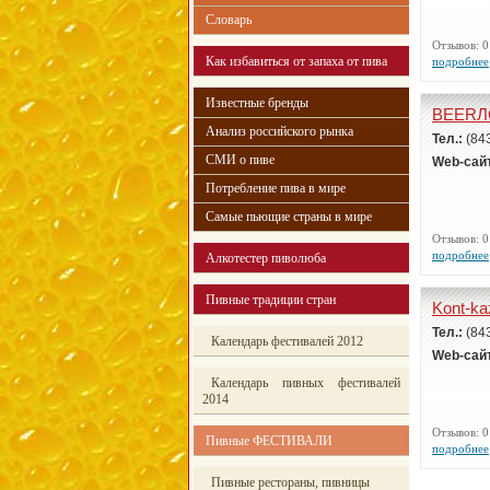
Словарь
Отзывов:
Как избавиться от запаха от пива
подробнее
Известные бренды
BEER
Анализ российского рынка
Тел.:
(84
СМИ о пиве
Web-сай
Потребление пива в мире
Самые пьющие страны в мире
Отзывов:
подробнее
Алкотестер пиволюба
Пивные традиции стран
Kont-ka
Тел.:
(84
Календарь фестивалей 2012
Web-сай
Календарь пивных фестивалей
2014
Отзывов:
Пивные ФЕСТИВАЛИ
подробнее
Пивные рестораны, пивницы