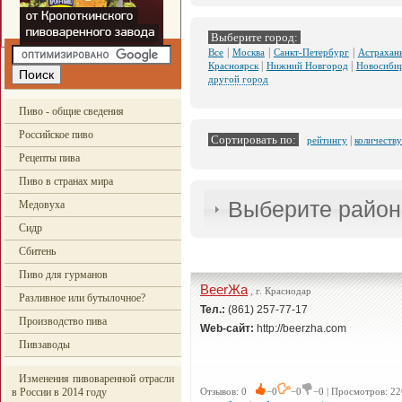
Выберите город:
|
|
|
Все
Москва
Санкт-Петербург
Астрахан
|
|
Красноярск
Нижний Новгород
Новосиби
другой город
Пиво - общие сведения
Российское пиво
Сортировать по:
|
рейтингу
количеству
Рецепты пива
Пиво в странах мира
Выберите район
Медовуха
Сидр
Сбитень
Пиво для гурманов
BeerЖа
, г. Краснодар
Разливное или бутылочное?
Тел.:
(861) 257-77-17
Производство пива
Web-сайт:
http://beerzha.com
Пивзаводы
Изменения пивоваренной отрасли
в России в 2014 году
Отзывов: 0
−0
−0
−0 | Просмотров: 22