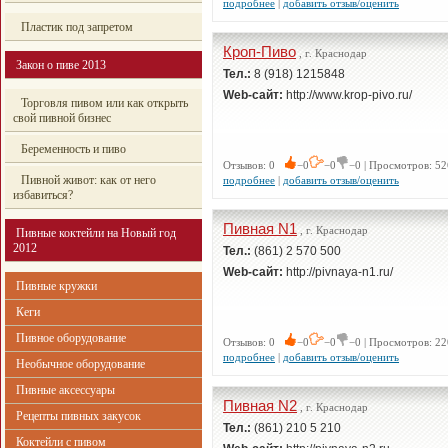
подробнее
|
добавить отзыв/оценить
Пластик под запретом
Кроп-Пиво
, г. Краснодар
Закон о пиве 2013
Тел.:
8 (918) 1215848
Web-сайт:
http://www.krop-pivo.ru/
Торговля пивом или как открыть
свой пивной бизнес
Беременность и пиво
Отзывов: 0
−0
−0
−0 | Просмотров: 52
Пивной живот: как от него
подробнее
|
добавить отзыв/оценить
избавиться?
Пивная N1
, г. Краснодар
Пивные коктейли на Новый год
2012
Тел.:
(861) 2 570 500
Web-сайт:
http://pivnaya-n1.ru/
Пивные кружки
Кеги
Пивное оборудование
Отзывов: 0
−0
−0
−0 | Просмотров: 22
подробнее
|
добавить отзыв/оценить
Необычное оборудование
Пивные аксессуары
Пивная N2
, г. Краснодар
Рецепты пивных закусок
Тел.:
(861) 210 5 210
Коктейли с пивом