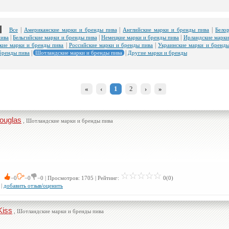
|
|
|
Все
Американские марки и бренды пива
Английские марки и бренды пива
Бело
|
|
|
пива
Бельгийские марки и бренды пива
Немецкие марки и бренды пива
Ирландские марки
|
|
кие марки и бренды пива
Российские марки и бренды пива
Украинские марки и бренды
|
|
бренды пива
Шотландские марки и бренды пива
Другие марки и бренды
«
‹
1
2
›
»
ouglas
, Шотландские марки и бренды пива
 0
−0
−0
−0 | Просмотров: 1705 | Рейтинг:
0(0)
|
добавить отзыв/оценить
Kiss
, Шотландские марки и бренды пива