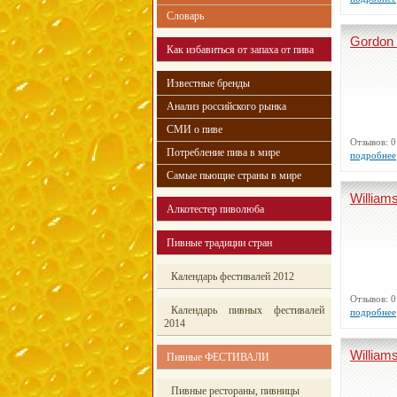
Словарь
Gordon 
Как избавиться от запаха от пива
Известные бренды
Анализ российского рынка
СМИ о пиве
Отзывов:
Потребление пива в мире
подробнее
Самые пьющие страны в мире
William
Алкотестер пиволюба
Пивные традиции стран
Календарь фестивалей 2012
Отзывов:
Календарь пивных фестивалей
подробнее
2014
William
Пивные ФЕСТИВАЛИ
Пивные рестораны, пивницы