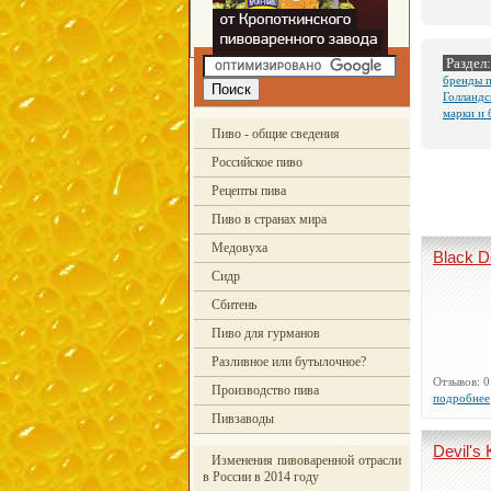
Раздел:
бренды 
Голландс
марки и 
Пиво - общие сведения
Российское пиво
Рецепты пива
Пиво в странах мира
Медовуха
Black D
Сидр
Сбитень
Пиво для гурманов
Разливное или бутылочное?
Отзывов:
Производство пива
подробнее
Пивзаводы
Devil's 
Изменения пивоваренной отрасли
в России в 2014 году