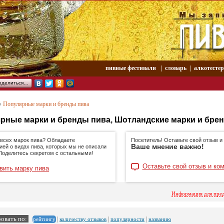
пивные фестивали
|
словарь
|
aлкотесте
оделиться…
»
Популярные марки и бренды пива
рные марки и бренды пива, Шотландские марки и бре
 всех марок пива? Обладаете
Посетитель! Оставьте свой отзыв и
Ваше мнение важно!
ей о видах пива, которых мы не описали
 Поделитесь секретом с остальными!
Оставьте свой отзыв и ко
вить марку пива
Информация для пре
овать по:
|
|
|
количеству отзывов
популярности
названию
рейтингу