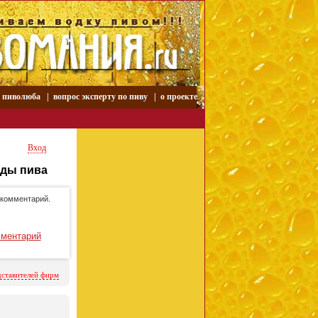
р пиволюба
|
вопрос эксперту по пиву
|
о проекте
Вход
нды пива
 комментарий.
мментарий
дставителей фирм