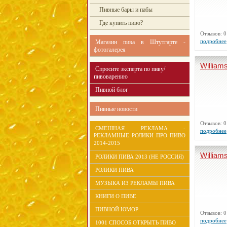
Пивные бары и пабы
Где купить пиво?
Отзывов:
подробнее
Магазин пива в Штутгарте -
фотогалерея
William
Спросите эксперта по пиву/
пивоварению
Пивной блог
Пивные новости
Отзывов:
СМЕШНАЯ РЕКЛАМА -
подробнее
РЕКЛАМНЫЕ РОЛИКИ ПРО ПИВО
2014-2015
William
РОЛИКИ ПИВА 2013 (НЕ РОССИЯ)
РОЛИКИ ПИВА
МУЗЫКА ИЗ РЕКЛАМЫ ПИВА
КНИГИ О ПИВЕ
ПИВНОЙ ЮМОР
Отзывов:
подробнее
1001 СПОСОБ ОТКРЫТЬ ПИВО