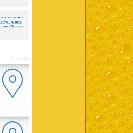
русские марки и
|
 и бренды пива
|
 пива
Чешские
1—10 из 13.