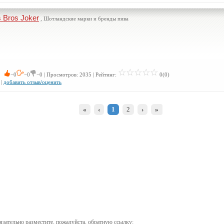
s Bros Joker
, Шотландские марки и бренды пива
 0
−0
−0
−0 | Просмотров: 2035 | Рейтинг:
0(0)
|
добавить отзыв/оценить
«
‹
1
2
›
»
бязательно разместите, пожалуйста, обратную ссылку: