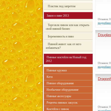
Пластик под запретом
Закон о пиве 2013
Отзывов:
подробнее
Торговля пивом или как открыть
свой пивной бизнес
Douglas
Беременность и пиво
Пивной живот: как от него
избавиться?
Пивные коктейли на Новый год
2012
Отзывов:
подробнее
Пивные кружки
Кеги
Dragonh
Пивное оборудование
Необычное оборудование
Пивные аксессуары
Рецепты пивных закусок
Отзывов:
Коктейли с пивом
подробнее