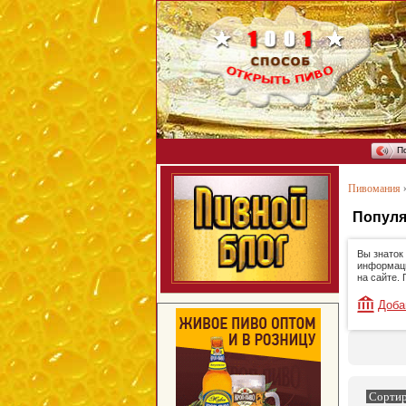
П
Пивомания
Популя
Вы знаток
информаци
на сайте.
Доба
Сортир