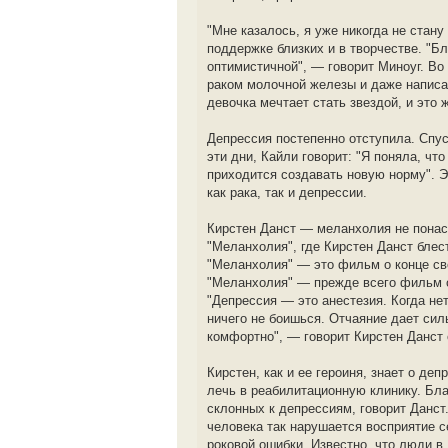
"Мне казалось, я уже никогда не стан
поддержке близких и в творчестве. "Б
оптимистичной", — говорит Миноуг. Во
раком молочной железы и даже написа
девочка мечтает стать звездой, и это
Депрессия постепенно отступила. Спус
эти дни, Кайли говорит: "Я поняла, ч
приходится создавать новую норму". Э
как рака, так и депрессии.
Кирстен Данст — меланхолия не понас
"Меланхолия", где Кирстен Данст бле
"Меланхолия" — это фильм о конце све
"Меланхолия" — прежде всего фильм о 
"Депрессия — это анестезия. Когда не
ничего не боишься. Отчаяние дает сил
комфортно", — говорит Кирстен Данст 
Кирстен, как и ее героиня, знает о де
лечь в реабилитационную клинику. Бл
склонных к депрессиям, говорит Данст.
человека так нарушается восприятие с
роковой ошибки. Известно, что люди в