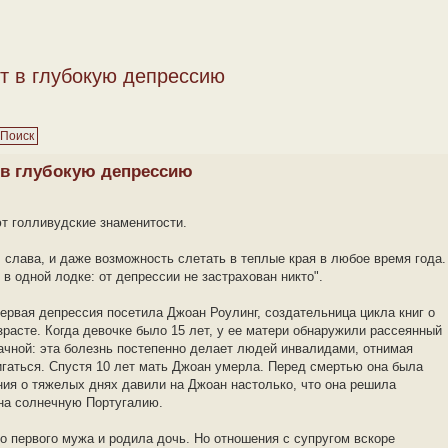
т в глубокую депрессию
 в глубокую депрессию
т голливудские знаменитости.
, слава, и даже возможность слетать в теплые края в любое время года.
 в одной лодке: от депрессии не застрахован никто".
рвая депрессия посетила Джоан Роулинг, создательница цикла книг о
зрасте. Когда девочке было 15 лет, у ее матери обнаружили рассеянный
ачной: эта болезнь постепенно делает людей инвалидами, отнимая
игаться. Спустя 10 лет мать Джоан умерла. Перед смертью она была
ния о тяжелых днях давили на Джоан настолько, что она решила
на солнечную Португалию.
го первого мужа и родила дочь. Но отношения с супругом вскоре