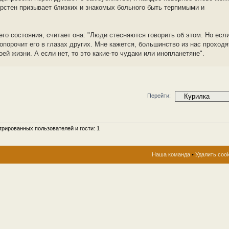
ирстен призывает близких и знакомых больного быть терпимыми и
его состояния, считает она: "Люди стесняются говорить об этом. Но есл
опорочит его в глазах других. Мне кажется, большинство из нас проходя
ей жизни. А если нет, то это какие-то чудаки или инопланетяне".
Перейти:
рированных пользователей и гости: 1
Наша команда
•
Удалить coo