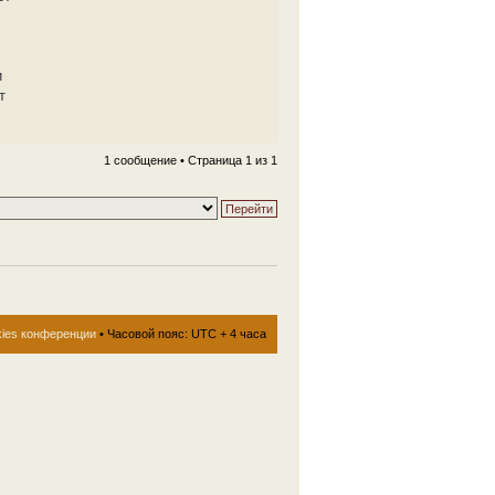
и
т
1 сообщение • Страница
1
из
1
kies конференции
• Часовой пояс: UTC + 4 часа