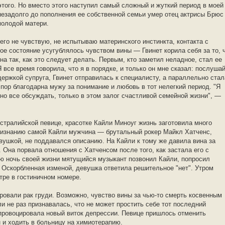
этого. Но вместо этого наступил самый сложный и жуткий период в моей
 незадолго до пополнения ее собственной семьи умер отец актрисы Брюс
молодой матери.
чего не чувствую, не испытываю материнского инстинкта, контакта с
ое состояние усугублялось чувством вины — Гвинет корила себя за то, 
а так, как это следует делать. Первым, кто заметил неладное, стал ее
 все время говорила, что я в порядке, и только он мне сказал: послушай
держкой супруга, Гвинет отправилась к специалисту, а параллельно стал
 пор благодарна мужу за понимание и любовь в тот нелегкий период. "Я
но все обсуждать, только в этом залог счастливой семейной жизни", —
стралийской певице, красотке Кайли Миноуг жизнь заготовила много
признанию самой Кайли мужчина — брутальный рокер Майкл Хатченс,
вушкой, не поддавался описанию. На Кайли к тому же давила вина за
 Она порвала отношения с Хатченсом после того, как застала его с
 ночь своей жизни мятущийся музыкант позвонил Кайли, попросил
. Оскорбленная изменой, девушка ответила решительное "нет". Утром
ре в гостиничном номере.
ровали рак груди. Возможно, чувство вины за чью-то смерть косвенным
и не раз признавалась, что не может простить себе тот последний
спровоцировала новый виток депрессии. Певице пришлось отменить
н и ходить в больницу на химиотерапию.