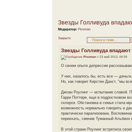
Звезды Голливуда впадаю
Модератор:
Pivoman
Закрыто
Звезды Голливуда впадают
Pivoman
» 23 май 2013, 06:56
О своем опыте депрессии рассказываю
У них, казалось бы, есть все — деньги
Но, как говорит Кирстен Данст, "мы все
Джоан Роулинг — испытание славой. Пе
Гарри Поттере, еще в подростковом во
склероз. Обстановка в семье стала мр
возможность нормально говорить и дв
практически парализована. Воспомина
переехать, сменив Туманный Альбион 
В этой стране Роулинг встретила свое