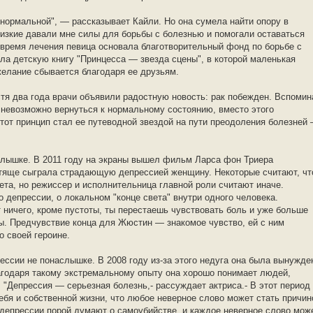
у нормальной", — рассказывает Кайли. Но она сумела найти опору в
лизкие давали мне силы для борьбы с болезнью и помогали оставаться
 время лечения певица основала благотворительный фонд по борьбе с
ла детскую книгу "Принцесса — звезда сцены", в которой маленькая
 желание сбывается благодаря ее друзьям.
тя два года врачи объявили радостную новость: рак побежден. Вспомин
то невозможно вернуться к нормальному состоянию, вместо этого
тот принцип стал ее путеводной звездой на пути преодоления болезней
лышке. В 2011 году на экраны вышел фильм Ларса фон Триера
стяще сыграла страдающую депрессией женщину. Некоторые считают, чт
та, но режиссер и исполнительница главной роли считают иначе.
депрессии, о локальном "конце света" внутри одного человека.
т ничего, кроме пустоты, ты перестаешь чувствовать боль и уже больше
ы. Предчувствие конца для Жюстин — знакомое чувство, ей с ним
о своей героине.
прессии не понаслышке. В 2008 году из-за этого недуга она была вынужде
агодаря такому экстремальному опыту она хорошо понимает людей,
 "Депрессия — серьезная болезнь,- рассуждает актриса.- В этот период
ебя и собственной жизни, что любое неверное слово может стать причин
 депрессии порой думают о самоубийстве, и каждое неверное слово мож