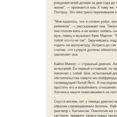
рождения моей дочери за два года до 
жизни", — признается она. К тому же,
Пэлтроу. Это обострило переживания 
"Мне казалось, что я словно робот, ни
ребенком", — рассказывает она. Тяжел
она плохая мать и не может любить сын
муж, певец и музыкант Крис Мартин: "Я
тобой что-то не так". Заручившись под
ходить на акупунктуру. Актриса до сих
считаю, что супруги должны обязатель
заключает она.
Кайли Миноуг — страшный диагноз. Ав
испытаний. Ее первый и главный, по 
покончил с собой. Шок, испытанный де
обстоятельства смерти экс-бойфренда.
телеведущей Полой Йетс. В последнюю
простить его и возобновить отношения
Хатченса нашли повесившимся на люст
Спустя восемь лет у певицы диагности
образом спровоцировало болезнь. Кайл
разговор с Хатченсом. Онкология же 
гастроли, прервать записи новых песе