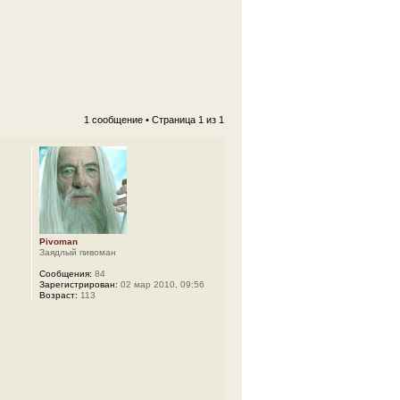
1 сообщение • Страница
1
из
1
Pivoman
Заядлый пивоман
Сообщения:
84
Зарегистрирован:
02 мар 2010, 09:56
Возраст:
113