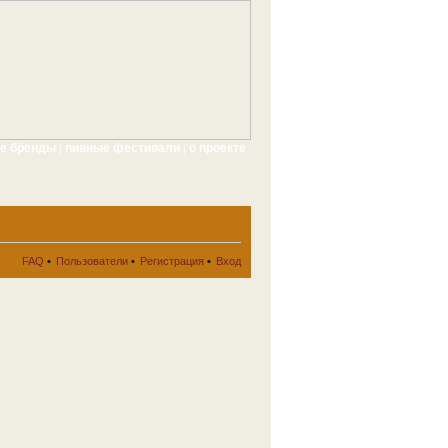
ые бренды
пивные фестивали
о проекте
|
|
FAQ
•
Пользователи
•
Регистрация
•
Вход