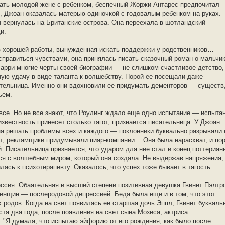
огать молодой жене с ребенком, беспечный Жоржи Антарес предпочитал
, Джоан оказалась матерью-одиночкой с годовалым ребенком на руках.
н вернулась на Британские острова. Она переехала в шотландский
и.
з хорошей работы, вынужденная искать поддержки у родственников…
справиться чувствами, она принялась писать сказочный роман о мальчик
арри многие черты своей биографии — не слишком счастливое детство,
ную удачу в виде таланта к волшебству. Порой ее посещали даже
тельница. Именно они вдохновили ее придумать дементоров — существ
ьем.
все. Но не все знают, что Роулинг ждало еще одно испытание — испыта
известность принесет столько тягот, признается писательница. У Джоан
а решать проблемы всех и каждого — поклонники буквально разрывали 
хит, рекламщики придумывали пиар-компании… Она была нарасхват, и по
. Писательница признается, что ударом для нее стал и конец поттериан
ся с волшебным миром, который она создала. Не выдержав напряжения,
лась к психотерапевту. Оказалось, что успех тоже бывает в тягость.
ссия. Обаятельная и высшей степени позитивная девушка Гвинет Пэлтр
енщин — послеродовой депрессией. Беда была еще и в том, что этот
х родов. Когда на свет появилась ее старшая дочь Эппл, Гвинет букваль
стя два года, после появления на свет сына Мозеса, актриса
 "Я думала, что испытаю эйфорию от его рождения, как было после