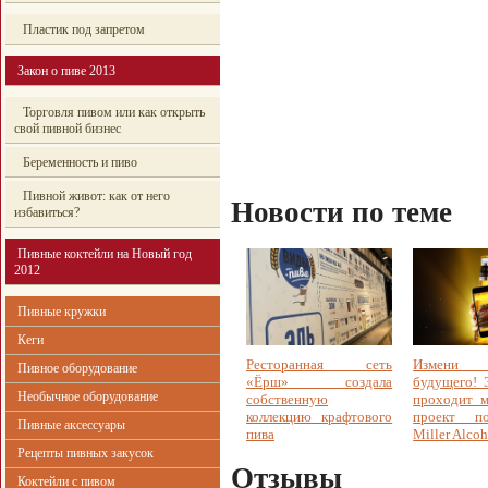
Пластик под запретом
Закон о пиве 2013
Торговля пивом или как открыть
свой пивной бизнес
Беременность и пиво
Пивной живот: как от него
Новости по теме
избавиться?
Пивные коктейли на Новый год
2012
Пивные кружки
Кеги
Ресторанная сеть
Измени
Пивное оборудование
«Ёрш» создала
будущего! 
Необычное оборудование
собственную
проходит 
коллекцию крафтового
проект п
Пивные аксессуары
пива
Miller Alcoh
Рецепты пивных закусок
Отзывы
Коктейли с пивом