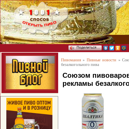
Поделиться…
Пивомания
»
Пивные новости
»
Сою
безалкогольного пива
Союзом пивоваров
рекламы безалког