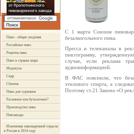
С 1 марта Союзом пивоваро
Пиво - общие сведения
безалкогольного пива.
Российское пиво
Пресса и телеканалы в рек
Рецепты пива
пиктограмму, утвержденн
случае, если реклама тра
Пиво в странах мира
аудиоинформацией.
Медовуха
Сидр
В ФАС пояснили, что беза
этилового спирта, а следова
Сбитень
Поэтому ст.21 Закона «О рек
Пиво для гурманов
Разливное или бутылочное?
Производство пива
Пивзаводы
Изменения пивоваренной отрасли
в России в 2014 году