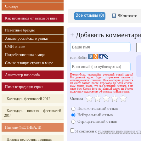
Словарь
Все отзывы (0)
ВКонтакте
Как избавиться от запаха от пива
Известные бренды
+
Добавить комментар
Анализ российского рынка
СМИ о пиве
Потребление пива в мире
или
Войти
Самые пьющие страны в мире
Алкотестер пиволюба
Пожалуйста, указывайте реальный e-mail адрес!
На данный адрес будет отправлено письмо с
активационной ссылкой. Комментарий появится
на сайте только после перехода по этой ссылке.
Нам важно знать, что вы реальный человек, а не
Пивные традиции стран
спам-бот. Кроме того на данный адрес вы будете
получать уведомления об ответах на Ваш отзыв.
Оценка
Календарь фестивалей 2012
Положительный отзыв
Календарь пивных фестивалей
Нейтральный отзыв
2014
Отрицательный отзыв
Пивные ФЕСТИВАЛИ
Я согласен с
условиями размещения от
Пивные рестораны, пивницы