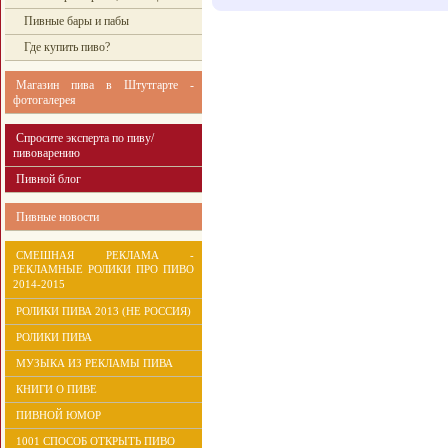
Пивные бары и пабы
Где купить пиво?
Магазин пива в Штутгарте -
фотогалерея
Спросите эксперта по пиву/
пивоварению
Пивной блог
Пивные новости
СМЕШНАЯ РЕКЛАМА -
РЕКЛАМНЫЕ РОЛИКИ ПРО ПИВО
2014-2015
РОЛИКИ ПИВА 2013 (НЕ РОССИЯ)
РОЛИКИ ПИВА
МУЗЫКА ИЗ РЕКЛАМЫ ПИВА
КНИГИ О ПИВЕ
ПИВНОЙ ЮМОР
1001 СПОСОБ ОТКРЫТЬ ПИВО