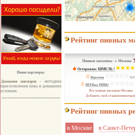
Рейтинг пивных м
Пивные магазины - г. Москвы
Осторожно: ШМЕЛЬ !
­
Наши партнеры:
Биротека
­
0(4
- методика
Домашняя пивоварня
BEERжа ПИВА!
­
приготовления пива в домашних
условиях.
Все пивные магазины Москвы
Добавить свой отзыв/комментари
Рейтинг пивных р
в Москве
в Санкт-Пете