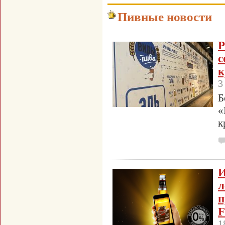
Пивные новости
Р
к
3
Б
«
к
И
п
F
1