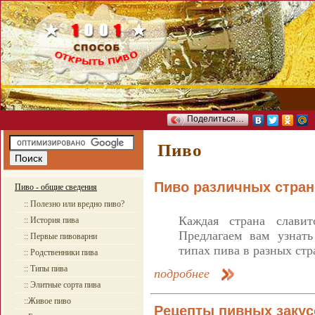
Поделиться…
Пиво
Пиво различных стра
Пиво - общие сведения
:: Полезно или вредно пиво?
Каждая страна слави
:: История пива
Предлагаем вам узнать
:: Первые пивоварни
типах пива в разных стр
:: Родственники пива
:: Типы пива
подробнее
:: Элитные сорта пива
::Живое пиво
Рецепты пивных заку