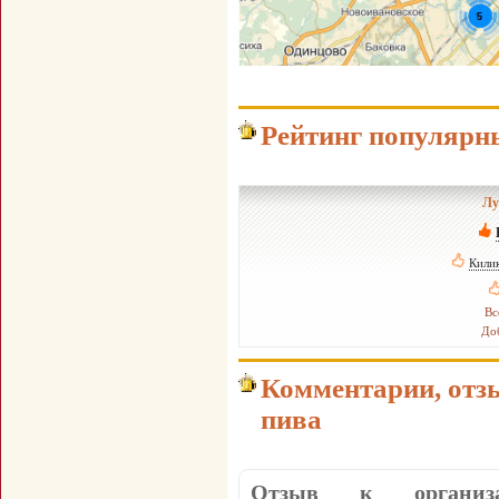
Рейтинг популярн
Лу
Кили
Вс
Доб
Комментарии, отз
пива
Отзыв к органи