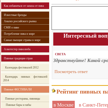
Как избавиться от запаха от пива
Известные бренды
Анализ российского рынка
СМИ о пиве
Потребление пива в мире
Интересный воп
Самые пьющие страны в мире
Алкотестер пиволюба
СВЕТА
Пивные традиции стран
Здравствуйте! Какой сро
Календарь фестивалей 2012
Посмотреть ответ
Календарь пивных фестивалей
2014
Пивные ФЕСТИВАЛИ
Рейтинг пивных п
Пивные рестораны, пивницы
в Москве
в Санкт-Пете
Пивные бары и пабы