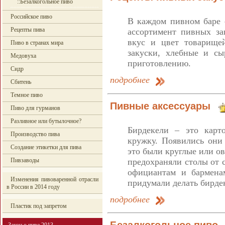
::Безалкогольное пиво
Российское пиво
В каждом пивном баре 
Рецепты пива
ассортимент пивных зак
вкус и цвет товарище
Пиво в странах мира
закуски, хлебные и с
Медовуха
приготовлению.
Сидр
подробнее
Сбитень
Темное пиво
Пивные аксессуары
Пиво для гурманов
Разливное или бутылочное?
Бирдекели – это карт
Производство пива
кружку. Появились они
Создание этикетки для пива
это были круглые или о
предохраняли столы от 
Пивзаводы
официантам и барменам
Изменения пивоваренной отрасли
придумали делать бирдек
в России в 2014 году
подробнее
Пластик под запретом