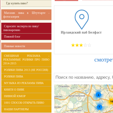
Где купить пиво?
Магазин пива в Штутгарте -
фотогалерея
Спросите эксперта по пиву/
пивоварению
Ирландский паб Белфаст
Пивной блог
Пивные новости
СМЕШНАЯ РЕКЛАМА -
смотре
РЕКЛАМНЫЕ РОЛИКИ ПРО ПИВО
2014-2015
РОЛИКИ ПИВА 2013 (НЕ РОССИЯ)
РОЛИКИ ПИВА
МУЗЫКА ИЗ РЕКЛАМЫ ПИВА
КНИГИ О ПИВЕ
ПИВНОЙ ЮМОР
1001 СПОСОБ ОТКРЫТЬ ПИВО
НАШИ ПАРТНЕРЫ