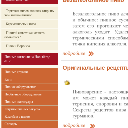
Безалкогольное пиво
Закон о пиве 2013
Торговля пивом или как открыть
Безалкогольное пиво де
свой пивной бизнес
и обычное: пивное сус
Беременность и пиво
затем его прогоняют ч
алкоголь уходит. Удал
Пивной живот: как от него
термическими способа
избавиться?
точки кипения алкоголя.
Пиво и Воронеж
подробнее
Пивные коктейли на Новый год
2012
Оригинальные рецепт
Пивные кружки
Кеги
Пивное оборудование
Пивоварение - настояще
Необычное оборудование
им может каждый пив
Пивные аксессуары
терпения, сноровки и с
Секреты рецептов пива
Рецепты пивных закусок
гурманов.
Коктейли с пивом
Словарь
подробнее