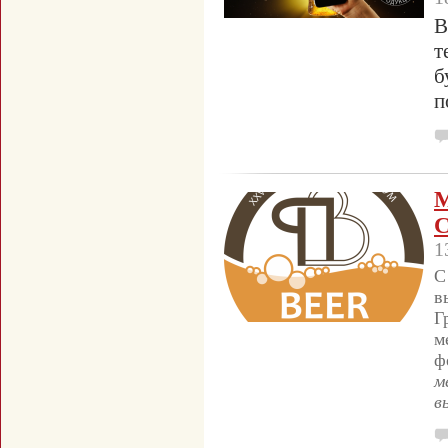
В
т
б
п
М
С
1
С
в
Г
м
ф
м
в