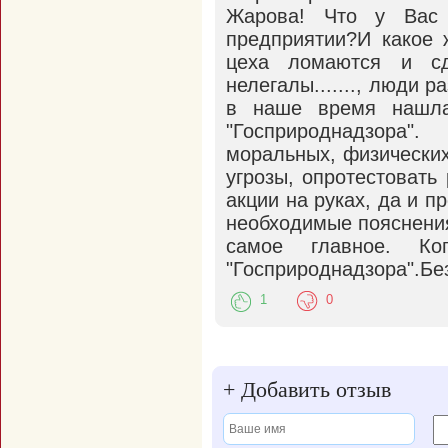
Жарова! Что у Вас
предприятии?И какое 
цеха ломаются и с
нелегалы......., люди 
в наше время нашла
"Госприроднадзора
моральных, физических
угрозы, опротестовать
акции на руках, да и п
необходимые пояснения
самое главное. Ко
"Госприроднадзора".Бе
1
0
+
Добавить отзыв