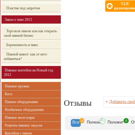
V.I.P.
размещени
Пластик под запретом
Закон о пиве 2013
Торговля пивом или как открыть
свой пивной бизнес
Беременность и пиво
Пивной живот: как от него
избавиться?
Пивные коктейли на Новый год
2012
Пивные кружки
Кеги
Отзывы
+
Добавить сво
Пивное оборудование
Необычное оборудование
Пивные аксессуары
10
0
Все
Полезн
Положит
О
Рецепты пивных закусок
Коктейли с пивом