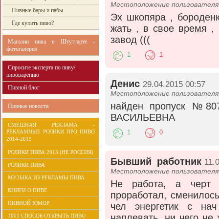
Местоположение пользователя:
Пивные бары и пабы
Эх шкопяра , бороденк
Где купить пиво?
жать , в свое время ,
завод (((
Магазин пива в Штутгарте -
фотогалерея
1
1
Спросите эксперта по пиву/
пивоварению
Денис
29.04.2015 00:57
Пивной блог
Местоположение пользователя:
найден пропуск №80
Пивные новости
ВАСИЛЬЕВНА
СМЕШНАЯ РЕКЛАМА -
РЕКЛАМНЫЕ РОЛИКИ ПРО ПИВО
1
0
2014-2015
РОЛИКИ ПИВА 2013 (НЕ РОССИЯ)
Бывший_работник
11.
РОЛИКИ ПИВА
Местоположение пользователя:
МУЗЫКА ИЗ РЕКЛАМЫ ПИВА
Не работа, а черт 
КНИГИ О ПИВЕ
проработал, сменилось
ПИВНОЙ ЮМОР
чел энергетик с нач
наплевать, ни чего не 
1001 СПОСОБ ОТКРЫТЬ ПИВО