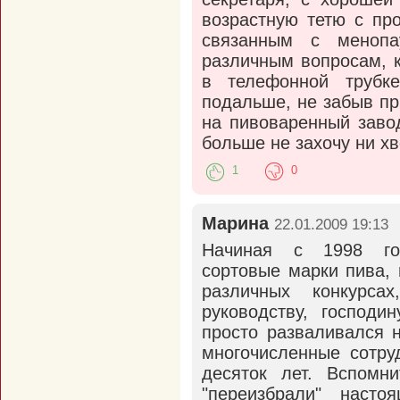
возрастную тетю с пр
связанным с меноп
различным вопросам, 
в телефонной трубке
подальше, не забыв пр
на пивоваренный заво
больше не захочу ни х
1
0
Марина
22.01.2009 19:13
Начиная с 1998 год
сортовые марки пива,
различных конкурса
руководству, господи
просто разваливался 
многочисленные сотру
десяток лет. Вспомни
"переизбрали" насто