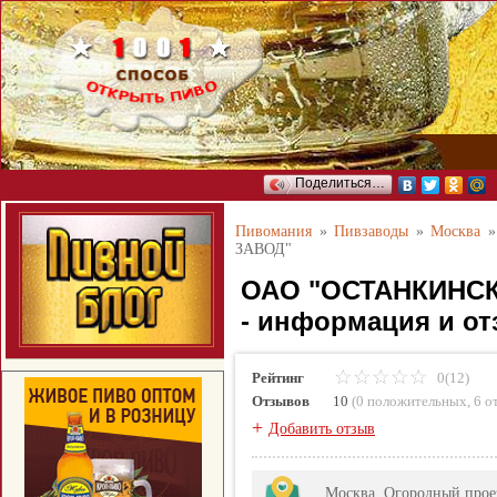
Поделиться…
Пивомания
»
Пивзаводы
»
Москва
ЗАВОД"
ОАО "ОСТАНКИНС
- информация и о
Рейтинг
0(12)
Отзывов
10
(
0 положительных
,
6 о
+
Добавить отзыв
Москва, Огородный прое