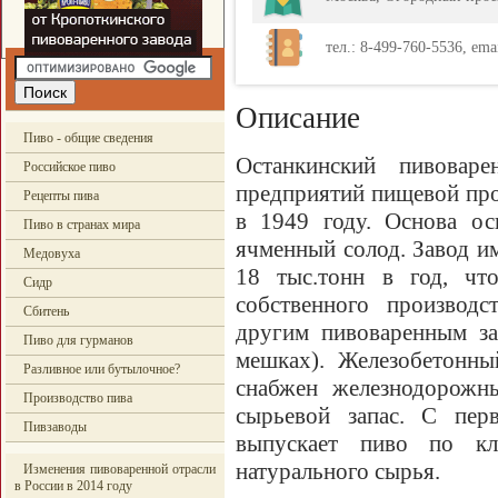
тел.: 8-499-760-5536, emai
Описание
Пиво - общие сведения
Останкинский пивовар
Российское пиво
предприятий пищевой про
Рецепты пива
в 1949 году. Основа ос
Пиво в странах мира
ячменный солод. Завод 
Медовуха
18 тыс.тонн в год, что
Сидр
собственного производс
Сбитень
другим пивоваренным за
Пиво для гурманов
мешках). Железобетонны
Разливное или бутылочное?
снабжен железнодорожн
Производство пива
сырьевой запас. С пер
Пивзаводы
выпускает пиво по кл
натурального сырья.
Изменения пивоваренной отрасли
в России в 2014 году