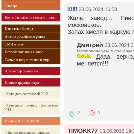
Словарь
28.06.2024 16:58
Жаль завод... Пив
Как избавиться от запаха от пива
московское.
Известные бренды
Запах хмеля в жаркую п
Анализ российского рынка
Дмитрий
СМИ о пиве
28.06.2024 2
Местоположение пользоват
Потребление пива в мире
Дааа, верно
Самые пьющие страны в мире
меняется!!!
Алкотестер пиволюба
Пивные традиции стран
Календарь фестивалей 2012
Календарь пивных фестивалей
2014
2
0
Пивные ФЕСТИВАЛИ
TIMOKK77
13.06.2016 19:
Пивные рестораны, пивницы