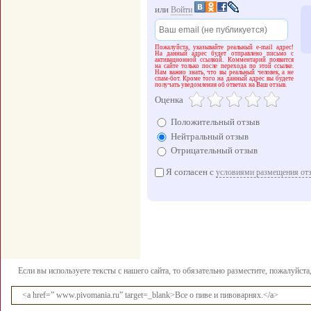
или
Войти
Пожалуйста, указывайте реальный e-mail адрес!
На данный адрес будет отправлено письмо с
активационной ссылкой. Комментарий появится
на сайте только после перехода по этой ссылке.
Нам важно знать, что вы реальный человек, а не
спам-бот. Кроме того на данный адрес вы будете
получать уведомления об ответах на Ваш отзыв.
Оценка
Положительный отзыв
Нейтральный отзыв
Отрицательный отзыв
Я согласен с
условиями размещения от
Если вы используете тексты с нашего сайта, то обязательно разместите, пожалуйст
<a href=” www.pivomania.ru” target=_blank>Все о пиве и пивоварнях.</a>