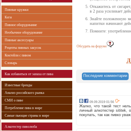
Откажитесь от сигарет
Пивные кружки
в 2 раза усиливает де
Кеги
Знайте положенную ме
напитки начинают дейс
Пивное оборудование
Помните: употребление
Необычное оборудование
Пивные аксессуары
Обсудить на форуме
Рецепты пивных закусок
Коктейли с пивом
Д
Словарь
Как избавиться от запаха от пива
Последние комментарии
Известные бренды
Анализ российского рынка
СМИ о пиве
09.09.2019 01:56
Жалко, что такой тест нел
Потребление пива в мире
личный алкотестер sititek,
покупать, так как пивко ува
Самые пьющие страны в мире
Алкотестер пиволюба