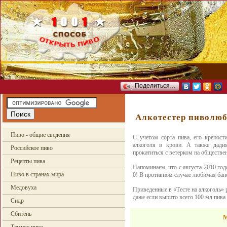
Поделиться…
Алкотестер пиволю
Пиво - общие сведения
С учетом сорта пива, его крепости
алкоголя в крови. А также дадим
Российское пиво
прокатиться с ветерком на обществе
Рецепты пива
Напоминаем, что с августа 2010 го
Пиво в странах мира
0! В противном случае любимая бано
Медовуха
Приведенные в «Тесте на алкоголь» р
даже если выпито всего 100 мл пива (
Сидр
Сбитень
М