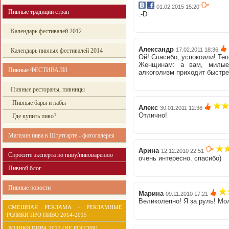
01.02.2015 15:20
Пивные традиции стран
:-D
Календарь фестивалей 2012
Александр
17.02.2011 18:36
Календарь пивных фестивалей 2014
Ой! Спасибо, успокоили! Те
Женщинам: а вам, милые
Пивные ФЕСТИВАЛИ
алкоголизм приходит быстр
Пивные рестораны, пивницы
Пивные бары и пабы
Алекс
30.01.2011 12:36
Отлично!
Где купить пиво?
Магазин пива в Штутгарте - фотогалерея
Арина
12.12.2010 22:51
Спросите эксперта по пиву/пивоварению
очень интересно. спасибо)
Пивной блог
Пивные новости
Марина
09.11.2010 17:21
Великолепно! Я за руль! Мо
СМЕШНАЯ РЕКЛАМА - РЕКЛАМНЫЕ
РОЛИКИ ПРО ПИВО 2014-2015
РОЛИКИ ПИВА 2013 (НЕ РОССИЯ)