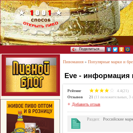
Поделиться…
Пивомания
»
Популярные марки и бр
Eve - информация 
Рейтинг
4.4(21)
Отзывов
21
(
11 положительных
,
3 
+
Добавить отзыв
Раздел
:
Российские мар