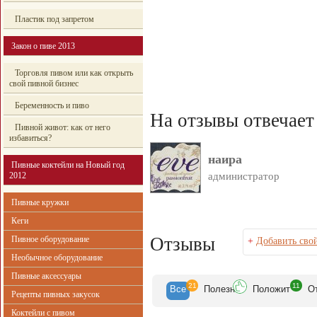
Пластик под запретом
Закон о пиве 2013
Торговля пивом или как открыть
свой пивной бизнес
Беременность и пиво
На отзывы отвечает
Пивной живот: как от него
избавиться?
наира
Пивные коктейли на Новый год
2012
администратор
Пивные кружки
Кеги
Отзывы
Пивное оборудование
+
Добавить сво
Необычное оборудование
Пивные аксессуары
21
11
Все
Полезн
Положит
О
Рецепты пивных закусок
Коктейли с пивом