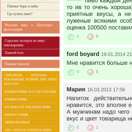
пиво каждый ден
то ив то очень хорош
Пивные бары и пабы
приятные вкусы, а не
Где купить пиво?
луженые всякими особ
Магазин пива в Штутгарте -
оценка 100500 поставил
фотогалерея
0
0
Спросите эксперта по пиву/
пивоварению
Пивной блог
ford boyard
19.01.2014 21
Мне нравится больше н
Пивные новости
0
0
СМЕШНАЯ РЕКЛАМА -
РЕКЛАМНЫЕ РОЛИКИ ПРО ПИВО
2014-2015
Мария
16.03.2013 17:56
РОЛИКИ ПИВА 2013 (НЕ РОССИЯ)
Напиток действитель
РОЛИКИ ПИВА
нравится, это вполне е
МУЗЫКА ИЗ РЕКЛАМЫ ПИВА
А мужчинам надо чего 
КНИГИ О ПИВЕ
вкус и цвет товарища не
ПИВНОЙ ЮМОР
0
1
1001 СПОСОБ ОТКРЫТЬ ПИВО