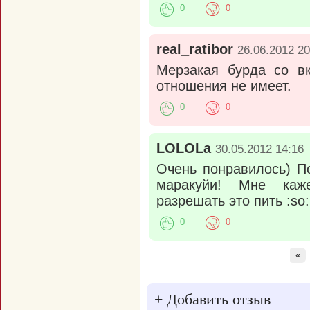
0
0
real_ratibor
26.06.2012 20
Мерзакая бурда со в
отношения не имеет.
0
0
LOLOLa
30.05.2012 14:16
Очень понравилось) П
маракуйи! Мне каж
разрешать это пить :so:
0
0
«
+
Добавить отзыв