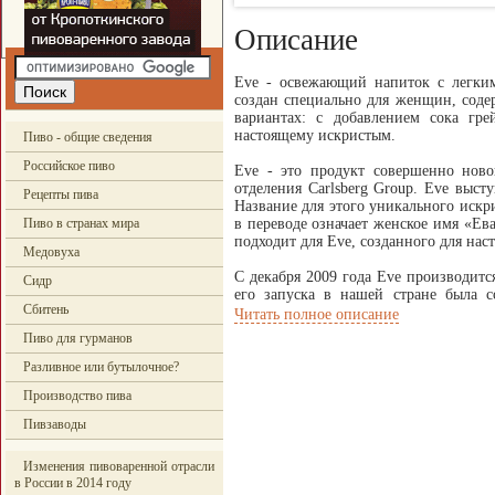
Описание
Eve - освежающий напиток с легки
создан специально для женщин, соде
вариантах: с добавлением сока гр
настоящему искристым.
Пиво - общие сведения
Российское пиво
Eve - это продукт совершенно ново
отделения Carlsberg Group. Eve выст
Рецепты пива
Название для этого уникального искри
Пиво в странах мира
в переводе означает женское имя «Ев
подходит для Eve, созданного для на
Медовуха
С декабря 2009 года Eve производитс
Сидр
его запуска в нашей стране была 
Сбитень
небольшая бутылка 0,33 литра c эт
Читать полное описание
Легкий и искристый Eve с соком грей
Пиво для гурманов
пить охлажденным из высоких тонких
Разливное или бутылочное?
Алкоголь - 3,1%
Производство пива
Бутылка - 0,33 л.
Пивзаводы
ТУ 9164-201-01824944-2008
Изменения пивоваренной отрасли
в России в 2014 году