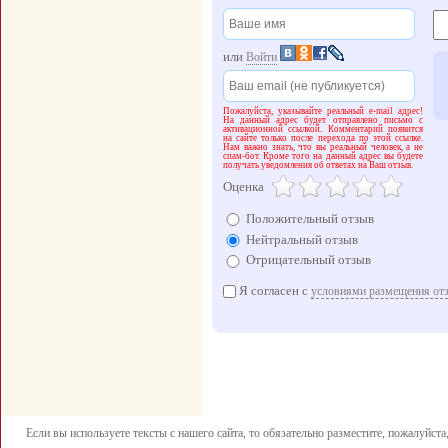
или
Войти
Пожалуйста, указывайте реальный e-mail адрес!
На данный адрес будет отправлено письмо с
активационной ссылкой. Комментарий появится
на сайте только после перехода по этой ссылке.
Нам важно знать, что вы реальный человек, а не
спам-бот. Кроме того на данный адрес вы будете
получать уведомления об ответах на Ваш отзыв.
Оценка
Положительный отзыв
Нейтральный отзыв
Отрицательный отзыв
Я согласен с
условиями размещения от
Если вы используете тексты с нашего сайта, то обязательно разместите, пожалуйст