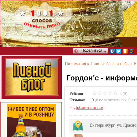
Поделиться…
Пивомания
»
Пивные бары и пабы
»
Е
Гордон'с - информ
Рейтинг
0(0)
Отзывов
0
(
0 положительных
,
0 от
+
Добавить отзыв
Екатеринбург, ул. Красн