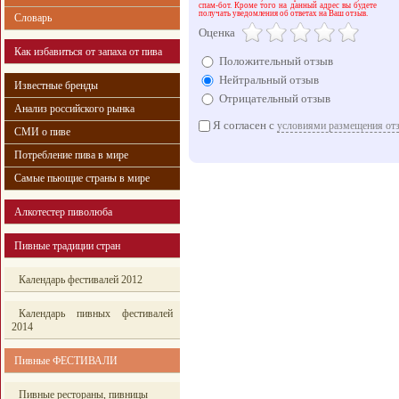
спам-бот. Кроме того на данный адрес вы будете
получать уведомления об ответах на Ваш отзыв.
Словарь
Оценка
Как избавиться от запаха от пива
Положительный отзыв
Нейтральный отзыв
Известные бренды
Отрицательный отзыв
Анализ российского рынка
Я согласен с
условиями размещения от
СМИ о пиве
Потребление пива в мире
Самые пьющие страны в мире
Алкотестер пиволюба
Пивные традиции стран
Календарь фестивалей 2012
Календарь пивных фестивалей
2014
Пивные ФЕСТИВАЛИ
Пивные рестораны, пивницы