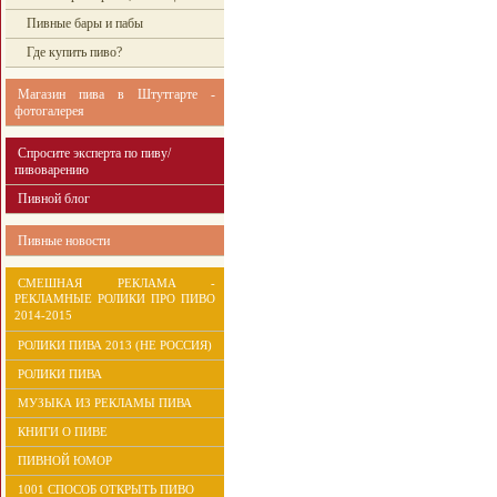
Пивные бары и пабы
Где купить пиво?
Магазин пива в Штутгарте -
фотогалерея
Спросите эксперта по пиву/
пивоварению
Пивной блог
Пивные новости
СМЕШНАЯ РЕКЛАМА -
РЕКЛАМНЫЕ РОЛИКИ ПРО ПИВО
2014-2015
РОЛИКИ ПИВА 2013 (НЕ РОССИЯ)
РОЛИКИ ПИВА
МУЗЫКА ИЗ РЕКЛАМЫ ПИВА
КНИГИ О ПИВЕ
ПИВНОЙ ЮМОР
1001 СПОСОБ ОТКРЫТЬ ПИВО