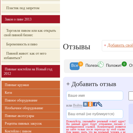
Пластик под запретом
Закон о пиве 2013
Торговля пивом или как открыть
свой пивной бизнес
Беременность и пиво
Отзывы
+
Добавить сво
Пивной живот: как от него
избавиться?
0
0
Все
Полезн
Положит
О
Пивные коктейли на Новый год
2012
+
Добавить отзыв
Пивные кружки
Кеги
Пивное оборудование
или
Войти
Необычное оборудование
Пивные аксессуары
Пожалуйста, указывайте реальный e-mail адрес!
Рецепты пивных закусок
На данный адрес будет отправлено письмо с
активационной ссылкой. Комментарий появится
на сайте только после перехода по этой ссылке.
Коктейли с пивом
Нам важно знать, что вы реальный человек, а не