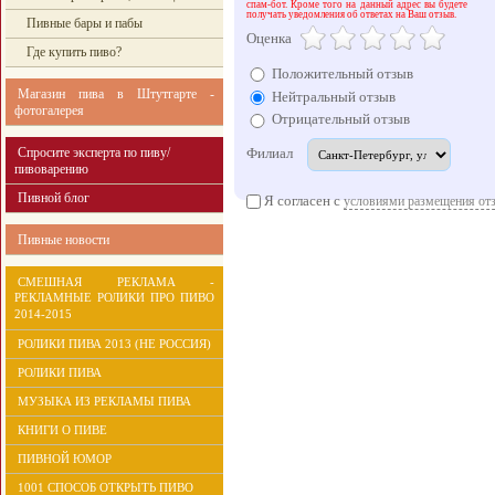
спам-бот. Кроме того на данный адрес вы будете
получать уведомления об ответах на Ваш отзыв.
Пивные бары и пабы
Оценка
Где купить пиво?
Положительный отзыв
Магазин пива в Штутгарте -
Нейтральный отзыв
фотогалерея
Отрицательный отзыв
Спросите эксперта по пиву/
Филиал
пивоварению
Пивной блог
Я согласен с
условиями размещения от
Пивные новости
СМЕШНАЯ РЕКЛАМА -
РЕКЛАМНЫЕ РОЛИКИ ПРО ПИВО
2014-2015
РОЛИКИ ПИВА 2013 (НЕ РОССИЯ)
РОЛИКИ ПИВА
МУЗЫКА ИЗ РЕКЛАМЫ ПИВА
КНИГИ О ПИВЕ
ПИВНОЙ ЮМОР
1001 СПОСОБ ОТКРЫТЬ ПИВО