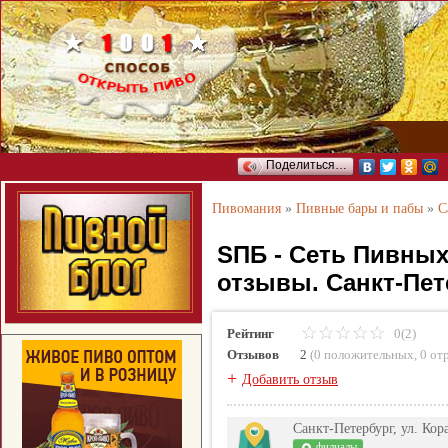
Поделиться…
Пивомания
»
Пивные бары и пабы
»
С
SПБ - Сеть Пивных
отзывы. Санкт-Пет
Рейтинг
0(2)
Отзывов
2
(
0 положительных
,
0 от
+
Добавить отзыв
Санкт-Петербург, ул. Ко
филиалы