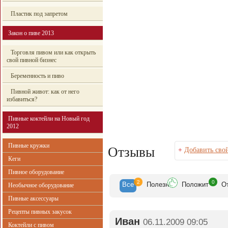
Пластик под запретом
Закон о пиве 2013
Торговля пивом или как открыть
свой пивной бизнес
Беременность и пиво
Пивной живот: как от него
избавиться?
Пивные коктейли на Новый год
2012
Пивные кружки
Отзывы
+
Добавить сво
Кеги
Пивное оборудование
2
0
Все
Полезн
Положит
О
Необычное оборудование
Пивные аксессуары
Рецепты пивных закусок
Иван
06.11.2009 09:05
Коктейли с пивом