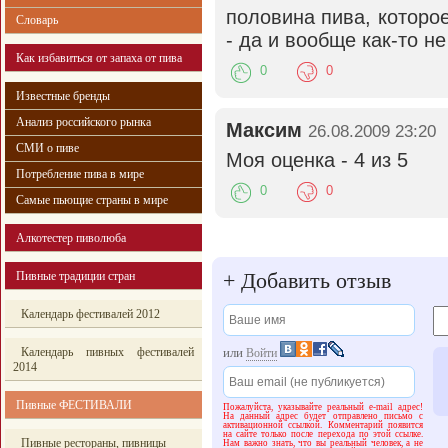
половина пива, которо
Словарь
- да и вообще как-то н
Как избавиться от запаха от пива
0
0
Известные бренды
Анализ российского рынка
Максим
26.08.2009 23:20
СМИ о пиве
Моя оценка - 4 из 5
Потребление пива в мире
0
0
Самые пьющие страны в мире
Алкотестер пиволюба
+
Добавить отзыв
Пивные традиции стран
Календарь фестивалей 2012
Календарь пивных фестивалей
или
Войти
2014
Пивные ФЕСТИВАЛИ
Пожалуйста, указывайте реальный e-mail адрес!
На данный адрес будет отправлено письмо с
активационной ссылкой. Комментарий появится
на сайте только после перехода по этой ссылке.
Пивные рестораны, пивницы
Нам важно знать, что вы реальный человек, а не