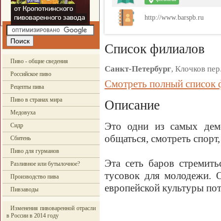
http://www.barspb.ru
Список филиалов
Пиво - общие сведения
Санкт-Петербург
, Клочков пер.
Российское пиво
Смотреть полный список 
Рецепты пива
Пиво в странах мира
Описание
Медовуха
Это одни из самых дем
Сидр
общаться, смотреть спорт,
Сбитень
Пиво для гурманов
Эта сеть баров стремить
Разливное или бутылочное?
тусовок для молодежи. 
Производство пива
европейской культуры пот
Пивзаводы
Изменения пивоваренной отрасли
в России в 2014 году