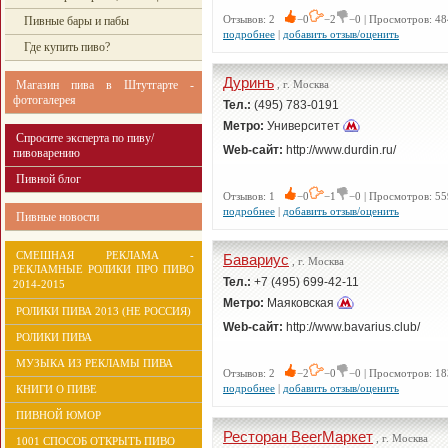
Отзывов: 2
−0
−2
−0 | Просмотров: 48
Пивные бары и пабы
подробнее
|
добавить отзыв/оценить
Где купить пиво?
Дуринъ
Магазин пива в Штутгарте -
, г. Москва
фотогалерея
Тел.:
(495) 783-0191
Метро:
Университет
Спросите эксперта по пиву/
Web-сайт:
http://www.durdin.ru/
пивоварению
Пивной блог
Отзывов: 1
−0
−1
−0 | Просмотров: 55
подробнее
|
добавить отзыв/оценить
Пивные новости
СМЕШНАЯ РЕКЛАМА -
Бавариус
, г. Москва
РЕКЛАМНЫЕ РОЛИКИ ПРО ПИВО
Тел.:
+7 (495) 699-42-11
2014-2015
Метро:
Маяковская
РОЛИКИ ПИВА 2013 (НЕ РОССИЯ)
Web-сайт:
http://www.bavarius.club/
РОЛИКИ ПИВА
МУЗЫКА ИЗ РЕКЛАМЫ ПИВА
Отзывов: 2
−2
−0
−0 | Просмотров: 18
подробнее
|
добавить отзыв/оценить
КНИГИ О ПИВЕ
ПИВНОЙ ЮМОР
Ресторан BeerМаркет
, г. Москва
1001 СПОСОБ ОТКРЫТЬ ПИВО