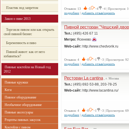
Пластик под запретом
Отзывов: 13
−5
−4
−4 | Просмотров: 1
подробнее
|
добавить отзыв/оценить
Закон о пиве 2013
Пивной ресторан "Чешский двор
Торговля пивом или как открыть
Тел.:
(495) 426 67 11
свой пивной бизнес
Метро:
Ясенево
Беременность и пиво
Web-сайт:
http://www.chedvorik.ru
Пивной живот: как от него
избавиться?
Отзывов: 4
−0
−1
−3 | Просмотров: 92
подробнее
|
добавить отзыв/оценить
Пивные коктейли на Новый год
2012
Ресторан La cantina
, г. Москва
Пивные кружки
Тел.:
(495) 692-53-88, 203-78-25
Кеги
Web-сайт:
http://www.lacantina.ru/
Пивное оборудование
Необычное оборудование
Отзывов: 4
−0
−1
−3 | Просмотров: 69
Пивные аксессуары
подробнее
|
добавить отзыв/оценить
Рецепты пивных закусок
Коктейли с пивом
Бар Eve Bar