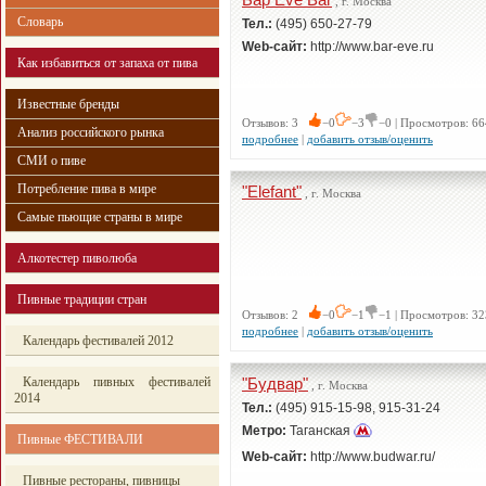
, г. Москва
Словарь
Тел.:
(495) 650-27-79
Web-сайт:
http://www.bar-eve.ru
Как избавиться от запаха от пива
Известные бренды
Отзывов: 3
−0
−3
−0 | Просмотров: 66
Анализ российского рынка
подробнее
|
добавить отзыв/оценить
СМИ о пиве
Потребление пива в мире
"Elefant"
, г. Москва
Самые пьющие страны в мире
Алкотестер пиволюба
Пивные традиции стран
Отзывов: 2
−0
−1
−1 | Просмотров: 32
подробнее
|
добавить отзыв/оценить
Календарь фестивалей 2012
Календарь пивных фестивалей
"Будвар"
, г. Москва
2014
Тел.:
(495) 915-15-98, 915-31-24
Метро:
Таганская
Пивные ФЕСТИВАЛИ
Web-сайт:
http://www.budwar.ru/
Пивные рестораны, пивницы