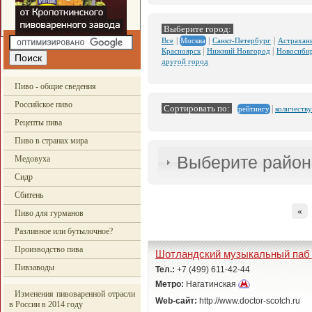
Выберите город:
|
|
|
Все
Санкт-Петербург
Астрахан
Москва
|
|
Красноярск
Нижний Новгород
Новосиби
другой город
Пиво - общие сведения
Российское пиво
Сортировать по:
|
количеству
рейтингу
Рецепты пива
Пиво в странах мира
Выберите район
Медовуха
Сидр
Сбитень
«
Пиво для гурманов
Разливное или бутылочное?
Производство пива
Шотландский музыкальный паб 
Пивзаводы
Тел.:
+7 (499) 611-42-44
Метро:
Нагатинская
Изменения пивоваренной отрасли
Web-сайт:
http://www.doctor-scotch.ru
в России в 2014 году