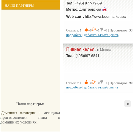
Тел.:
(495) 977-79-59
НАШИ ПАРТНЕРЫ
Метро:
Дмитровская
Web-сайт:
http://www.beermarket.su/
Отзывов: 1
−0
−1
−0 | Просмотров: 33
подробнее
|
добавить отзыв/оценить
Пивная келья
, г. Москва
Тел.:
(495)697 6841
Отзывов: 1
−0
−0
−1 | Просмотров: 90
подробнее
|
добавить отзыв/оценить
«
Наши партнеры:
- методика
Домашняя пивоварня
приготовления пива в
домашних условиях.