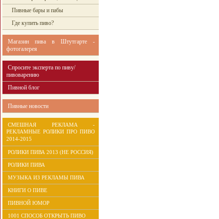
Пивные бары и пабы
Где купить пиво?
Магазин пива в Штутгарте -
фотогалерея
Спросите эксперта по пиву/
пивоварению
Пивной блог
Пивные новости
СМЕШНАЯ РЕКЛАМА -
РЕКЛАМНЫЕ РОЛИКИ ПРО ПИВО
2014-2015
РОЛИКИ ПИВА 2013 (НЕ РОССИЯ)
РОЛИКИ ПИВА
МУЗЫКА ИЗ РЕКЛАМЫ ПИВА
КНИГИ О ПИВЕ
ПИВНОЙ ЮМОР
1001 СПОСОБ ОТКРЫТЬ ПИВО