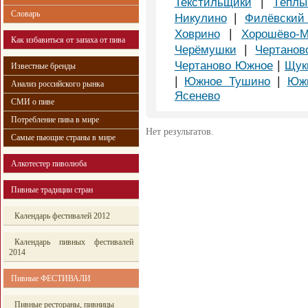
|
Текстильщики
Тёпл
Словарь
|
Никулино
Филёвский
|
Ховрино
Хорошёво-М
Как избавиться от запаха от пива
|
Черёмушки
Чертанов
|
Чертаново Южное
Щук
Известные бренды
|
|
Южное Тушино
Южн
Анализ российского рынка
Ясенево
СМИ о пиве
Потребление пива в мире
Нет результатов.
Самые пьющие страны в мире
Алкотестер пиволюба
Пивные традиции стран
Календарь фестивалей 2012
Календарь пивных фестивалей
2014
Пивные ФЕСТИВАЛИ
Пивные рестораны, пивницы