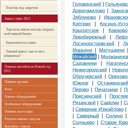
|
Головинский
Гольянов
Пластик под запретом
|
Дорогомилово
Замоск
|
Зябликово
Ивановско
Закон о пиве 2013
|
Коптево
Косино-Ухт
|
Торговля пивом или как открыть
Крылатское
Крюково
свой пивной бизнес
|
Левобережный
Лефо
|
Беременность и пиво
Лосиноостровский
Л
|
Марьино
Матушкино
Пивной живот: как от него
|
избавиться?
Можайский
Молжанино
|
Садовники
Нагатинс
Пивные коктейли на Новый год
|
Нижегородский
Новоги
2012
|
Обручевский
Орехово
Пивные кружки
|
Южное
Останкински
|
|
Перово
Печатники
П
Кеги
|
Пресненский
Проспек
Пивное оборудование
|
|
Рязанский
Савёлки
С
Необычное оборудование
|
Северное Измайлово
Пивные аксессуары
|
|
Северный
Силино
Рецепты пивных закусок
|
Солнцево
Старое Крю
Коктейли с пивом