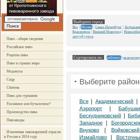
Выберите город:
|
|
|
Все
Санкт-Петербург
Астрахан
Москва
|
|
Красноярск
Нижний Новгород
Новосиби
другой город
Пиво - общие сведения
Российское пиво
Рецепты пива
Сортировать по:
|
количеству
рейтингу
Пиво в странах мира
Медовуха
Сидр
Выберите район
Сбитень
Пиво для гурманов
|
Все
Академический
Разливное или бутылочное?
|
Аэропорт
Бабушки
Производство пива
|
Бескудниковский
Биби
Пивзаводы
|
Западное
Богородско
|
Внуково
Войковский
Изменения пивоваренной отрасли
|
в России в 2014 году
Измайлово
Восточн