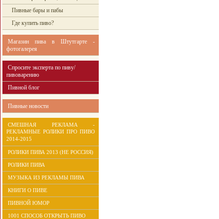
Пивные бары и пабы
Где купить пиво?
Магазин пива в Штутгарте -
фотогалерея
Спросите эксперта по пиву/
пивоварению
Пивной блог
Пивные новости
СМЕШНАЯ РЕКЛАМА -
РЕКЛАМНЫЕ РОЛИКИ ПРО ПИВО
2014-2015
РОЛИКИ ПИВА 2013 (НЕ РОССИЯ)
РОЛИКИ ПИВА
МУЗЫКА ИЗ РЕКЛАМЫ ПИВА
КНИГИ О ПИВЕ
ПИВНОЙ ЮМОР
1001 СПОСОБ ОТКРЫТЬ ПИВО