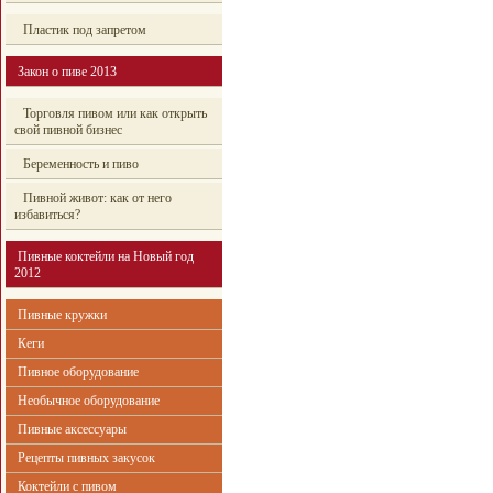
Пластик под запретом
Закон о пиве 2013
Торговля пивом или как открыть
свой пивной бизнес
Беременность и пиво
Пивной живот: как от него
избавиться?
Пивные коктейли на Новый год
2012
Пивные кружки
Кеги
Пивное оборудование
Необычное оборудование
Пивные аксессуары
Рецепты пивных закусок
Коктейли с пивом