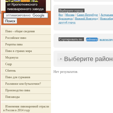
Выберите город:
|
|
|
Все
Москва
Санкт-Петербург
Астрахан
|
|
Красноярск
Нижний Новгород
Новосиби
другой город
Пиво - общие сведения
Российское пиво
Сортировать по:
|
количеству
рейтингу
Рецепты пива
Пиво в странах мира
Выберите район
Медовуха
Сидр
Сбитень
Нет результатов.
Пиво для гурманов
Разливное или бутылочное?
Производство пива
Пивзаводы
Изменения пивоваренной отрасли
в России в 2014 году