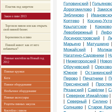
|
Головинский
Гольянов
Пластик под запретом
|
Дорогомилово
Замоск
|
Зябликово
Ивановско
Закон о пиве 2013
|
Коптево
Косино-Ухт
|
Торговля пивом или как открыть
Крылатское
Крюково
свой пивной бизнес
|
Левобережный
Лефо
|
Беременность и пиво
Лосиноостровский
Л
|
Марьино
Матушкино
Пивной живот: как от него
|
избавиться?
Можайский
Молжан
|
Нагатино-Садовники
Н
Пивные коктейли на Новый год
|
|
Нижегородский
Новог
2012
|
Обручевский
Орехово
Пивные кружки
|
Южное
Останкински
|
|
Перово
Печатники
П
Кеги
|
Пресненский
Проспек
Пивное оборудование
|
|
Рязанский
Савёлки
С
Необычное оборудование
|
Северное Измайлово
Пивные аксессуары
|
|
Северный
Силино
Рецепты пивных закусок
|
Солнцево
Старое Крю
Коктейли с пивом