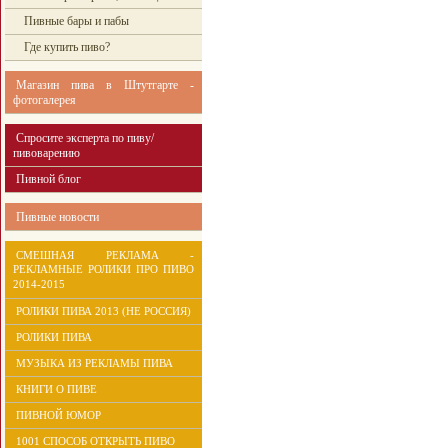
Пивные бары и пабы
Где купить пиво?
Магазин пива в Штутгарте -
фотогалерея
Спросите эксперта по пиву/
пивоварению
Пивной блог
Пивные новости
СМЕШНАЯ РЕКЛАМА -
РЕКЛАМНЫЕ РОЛИКИ ПРО ПИВО
2014-2015
РОЛИКИ ПИВА 2013 (НЕ РОССИЯ)
РОЛИКИ ПИВА
МУЗЫКА ИЗ РЕКЛАМЫ ПИВА
КНИГИ О ПИВЕ
ПИВНОЙ ЮМОР
1001 СПОСОБ ОТКРЫТЬ ПИВО