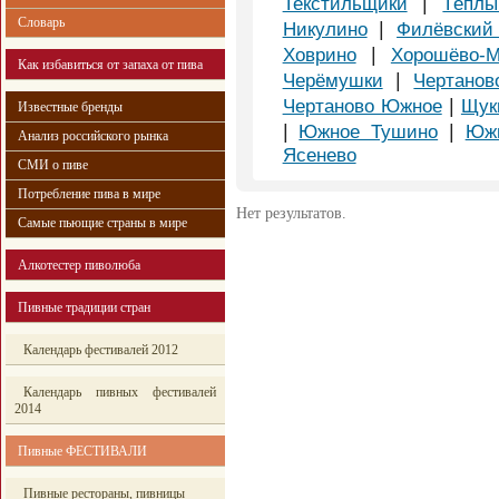
|
Текстильщики
Тёпл
Словарь
|
Никулино
Филёвский
|
Ховрино
Хорошёво-М
Как избавиться от запаха от пива
|
Черёмушки
Чертанов
|
Чертаново Южное
Щук
Известные бренды
|
|
Южное Тушино
Южн
Анализ российского рынка
Ясенево
СМИ о пиве
Потребление пива в мире
Нет результатов.
Самые пьющие страны в мире
Алкотестер пиволюба
Пивные традиции стран
Календарь фестивалей 2012
Календарь пивных фестивалей
2014
Пивные ФЕСТИВАЛИ
Пивные рестораны, пивницы