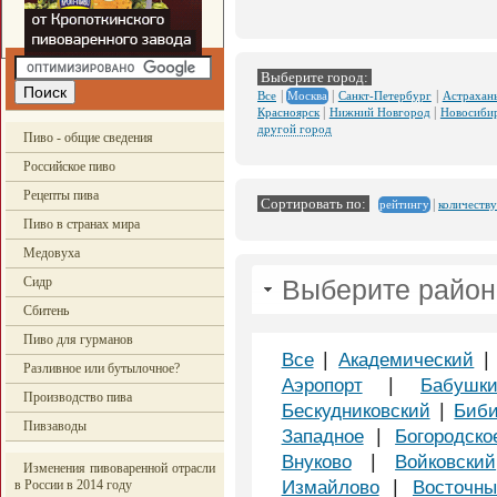
Выберите город:
|
|
|
Все
Санкт-Петербург
Астрахан
Москва
|
|
Красноярск
Нижний Новгород
Новосиби
другой город
Пиво - общие сведения
Российское пиво
Рецепты пива
Сортировать по:
|
количеству
рейтингу
Пиво в странах мира
Медовуха
Сидр
Выберите район
Сбитень
Пиво для гурманов
|
Все
Академический
Разливное или бутылочное?
|
Аэропорт
Бабушки
Производство пива
|
Бескудниковский
Биби
Пивзаводы
|
Западное
Богородско
|
Внуково
Войковский
Изменения пивоваренной отрасли
|
в России в 2014 году
Измайлово
Восточн