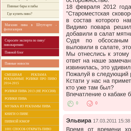
осторожностью.
18 февраля 2012 год
Пивные бары и пабы
"Староместская сковор
Где купить пиво?
в состав которого н
Магазин пива в Штутгарте -
Видимо повара решил
фотогалерея
добавили в салат мятн
Судя по обсосаным
Спросите эксперта по пиву/
пивоварению
выловили в салате, эт
Пивной блог
Мы отнеслись к этому
ответ на наше замеча
Пивные новости
извинилась, это удивил
Пожалуй в следующий р
СМЕШНАЯ РЕКЛАМА -
РЕКЛАМНЫЕ РОЛИКИ ПРО ПИВО
Кстати у нас на приме
2014-2015
кто уже там был?
РОЛИКИ ПИВА 2013 (НЕ РОССИЯ)
Впечатление о кабаке 
РОЛИКИ ПИВА
0
0
МУЗЫКА ИЗ РЕКЛАМЫ ПИВА
КНИГИ О ПИВЕ
Эльвира
17.03.2011 15:38
ПИВНОЙ ЮМОР
Время от времени хо
1001 СПОСОБ ОТКРЫТЬ ПИВО