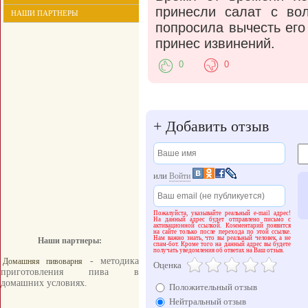
принесли салат с вол
НАШИ ПАРТНЕРЫ
попросила вычесть его
принес извинений.
0
0
+
Добавить отзыв
или
Войти
Пожалуйста, указывайте реальный e-mail адрес!
На данный адрес будет отправлено письмо с
активационной ссылкой. Комментарий появится
на сайте только после перехода по этой ссылке.
Нам важно знать, что вы реальный человек, а не
Наши партнеры:
спам-бот. Кроме того на данный адрес вы будете
получать уведомления об ответах на Ваш отзыв.
- методика
Домашняя пивоварня
Оценка
приготовления пива в
домашних условиях.
Положительный отзыв
Нейтральный отзыв