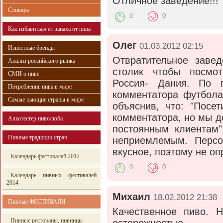
Отличное заведение!!!
Словарь
0
0
Как избавиться от запаха от пива
Олег
01.03.2012 02:15
Известные бренды
Отвратительное заве
Анализ российского рынка
столик чтобы посмот
СМИ о пиве
Россия- Дания. По 
Потребление пива в мире
комментатора футбола
Самые пьющие страны в мире
объяснив, что: "Посе
комментатора, но мы 
Алкотестер пиволюба
постоянным клиентам
Пивные традиции стран
неприемлемым. Персо
вкусное, поэтому не оп
Календарь фестивалей 2012
0
0
Календарь пивных фестивалей
2014
Михаил
18.02.2012 21:38
Пивные ФЕСТИВАЛИ
Качественное пиво. 
Пивные рестораны, пивницы