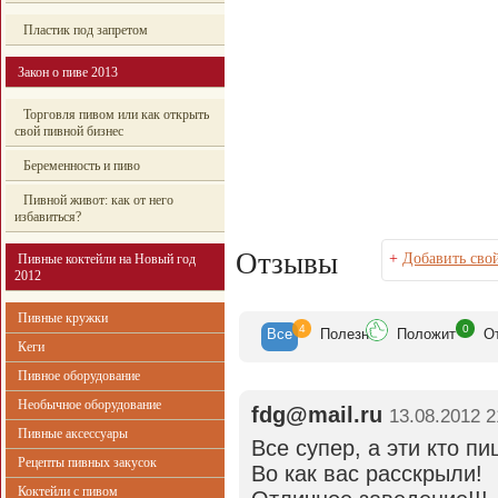
Пластик под запретом
Закон о пиве 2013
Торговля пивом или как открыть
свой пивной бизнес
Беременность и пиво
Пивной живот: как от него
избавиться?
Отзывы
+
Добавить сво
Пивные коктейли на Новый год
2012
Пивные кружки
4
0
Все
Полезн
Положит
О
Кеги
Пивное оборудование
Необычное оборудование
fdg@mail.ru
13.08.2012 2
Пивные аксессуары
Все супер, а эти кто п
Рецепты пивных закусок
Во как вас расскрыли!
Коктейли с пивом