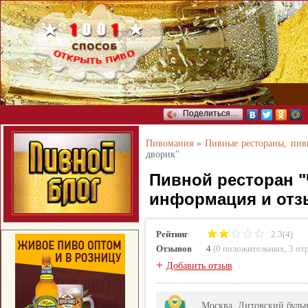
Поделиться…
Пивомания
»
Пивные рестораны, пи
дворик"
Пивной ресторан "
информация и отз
Рейтинг
2.3(4)
Отзывов
4
(
0 положительных
,
3 от
+
Добавить отзыв
Москва, Литовский бульв