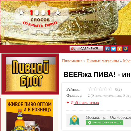
Поделиться…
Пивомания
»
Пивные магазины
»
Мос
BEERжа ПИВА! - и
Рейтинг
0(2)
Отзывов
2
(
0 положительных
,
0 от
+
Добавить отзыв
Москва, ул. Октябрьско
посмотреть на карте