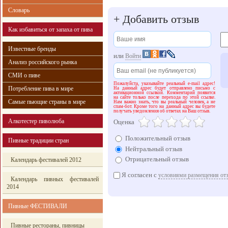
Словарь
+
Добавить отзыв
Как избавиться от запаха от пива
Известные бренды
или
Войти
Анализ российского рынка
СМИ о пиве
Пожалуйста, указывайте реальный e-mail адрес!
Потребление пива в мире
На данный адрес будет отправлено письмо с
активационной ссылкой. Комментарий появится
на сайте только после перехода по этой ссылке.
Самые пьющие страны в мире
Нам важно знать, что вы реальный человек, а не
спам-бот. Кроме того на данный адрес вы будете
получать уведомления об ответах на Ваш отзыв.
Алкотестер пиволюба
Оценка
Положительный отзыв
Пивные традиции стран
Нейтральный отзыв
Отрицательный отзыв
Календарь фестивалей 2012
Я согласен с
условиями размещения от
Календарь пивных фестивалей
2014
Пивные ФЕСТИВАЛИ
Пивные рестораны, пивницы