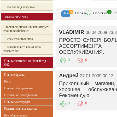
Пластик под запретом
2
0
Все
Полезн
Положит
О
Закон о пиве 2013
Торговля пивом или как открыть
свой пивной бизнес
VLADIMIR
06.04.2009 23:
Беременность и пиво
ПРОСТО СУПЕР! БОЛ
АССОРТИМЕНТА
Пивной живот: как от него
избавиться?
ОБСЛУЖИВАНИЯ.
0
0
Пивные коктейли на Новый год
2012
Андрей
Пивные кружки
27.01.2009 00:13
Кеги
Прикольный магазин
Пивное оборудование
хорошее обслужива
Рекомендую!
Необычное оборудование
Пивные аксессуары
0
0
Рецепты пивных закусок
Коктейли с пивом