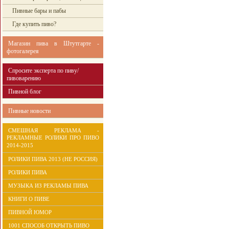
Пивные бары и пабы
Где купить пиво?
Магазин пива в Штутгарте -
фотогалерея
Спросите эксперта по пиву/
пивоварению
Пивной блог
Пивные новости
СМЕШНАЯ РЕКЛАМА -
РЕКЛАМНЫЕ РОЛИКИ ПРО ПИВО
2014-2015
РОЛИКИ ПИВА 2013 (НЕ РОССИЯ)
РОЛИКИ ПИВА
МУЗЫКА ИЗ РЕКЛАМЫ ПИВА
КНИГИ О ПИВЕ
ПИВНОЙ ЮМОР
1001 СПОСОБ ОТКРЫТЬ ПИВО