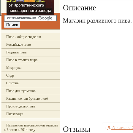
Описание
Магазин разливного пива.
Пиво - общие сведения
Российское пиво
Рецепты пива
Пиво в странах мира
Медовуха
Сидр
Сбитень
Пиво для гурманов
Разливное или бутылочное?
Производство пива
Пивзаводы
Изменения пивоваренной отрасли
Отзывы
+
Добавить сво
в России в 2014 году