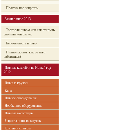
Пластик под запретом
Закон о пиве 2013
Торговля пивом или как открыть
свой пивной бизнес
Беременность и пиво
Пивной живот: как от него
избавиться?
Пивные коктейли на Новый год
2012
Пивные кружки
Кеги
Пивное оборудование
Необычное оборудование
Пивные аксессуары
Рецепты пивных закусок
Коктейли с пивом