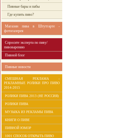
Пивные бары и пабы
Где купить пиво?
Магазин пива в Штутгарте -
фотогалерея
Спросите эксперта по пиву/
пивоварению
Пивной блог
Пивные новости
СМЕШНАЯ РЕКЛАМА -
РЕКЛАМНЫЕ РОЛИКИ ПРО ПИВО
2014-2015
РОЛИКИ ПИВА 2013 (НЕ РОССИЯ)
РОЛИКИ ПИВА
МУЗЫКА ИЗ РЕКЛАМЫ ПИВА
КНИГИ О ПИВЕ
ПИВНОЙ ЮМОР
1001 СПОСОБ ОТКРЫТЬ ПИВО