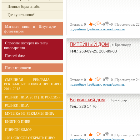
Пивные бары и пабы
Где купить пиво?
Отзывов: 0
−0
−0
−0 | Просмотров: 22
Магазин пива в Штутгарте -
подробнее
|
добавить отзыв/оценить
фотогалерея
Спросите эксперта по пиву/
ПИТЕЙНЫЙ ДОМ
, г. Краснодар
пивоварению
Тел.:
268-89-25, 268-89-03
Пивной блог
Пивные новости
СМЕШНАЯ РЕКЛАМА -
Отзывов: 0
−0
−0
−0 | Просмотров: 24
РЕКЛАМНЫЕ РОЛИКИ ПРО ПИВО
подробнее
|
добавить отзыв/оценить
2014-2015
РОЛИКИ ПИВА 2013 (НЕ РОССИЯ)
Берлинский дом
, г. Краснодар
РОЛИКИ ПИВА
Тел.:
226 17 70
МУЗЫКА ИЗ РЕКЛАМЫ ПИВА
КНИГИ О ПИВЕ
ПИВНОЙ ЮМОР
Отзывов: 0
−0
−0
−0 | Просмотров: 20
1001 СПОСОБ ОТКРЫТЬ ПИВО
подробнее
|
добавить отзыв/оценить