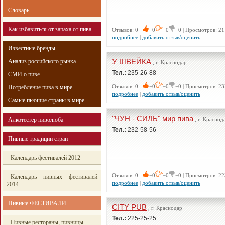
Словарь
Как избавиться от запаха от пива
Отзывов: 0
−0
−0
−0 | Просмотров: 21
подробнее
|
добавить отзыв/оценить
Известные бренды
У ШВЕЙКА
Анализ российского рынка
, г. Краснодар
Тел.:
235-26-88
СМИ о пиве
Отзывов: 0
−0
−0
−0 | Просмотров: 23
Потребление пива в мире
подробнее
|
добавить отзыв/оценить
Самые пьющие страны в мире
"ЧУН - СИЛЬ" мир пива
Алкотестер пиволюба
, г. Краснод
Тел.:
232-58-56
Пивные традиции стран
Календарь фестивалей 2012
Отзывов: 0
−0
−0
−0 | Просмотров: 22
Календарь пивных фестивалей
подробнее
|
добавить отзыв/оценить
2014
Пивные ФЕСТИВАЛИ
CITY PUB
, г. Краснодар
Тел.:
225-25-25
Пивные рестораны, пивницы