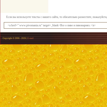
Если вы используете тексты с нашего сайта, то обязательно разместите, пожалуйст
<a href=” www.pivomania.ru” target=_blank>Все о пиве и пивоварнях.</a>
Copyright © 2006 -
2026 |
E-mail