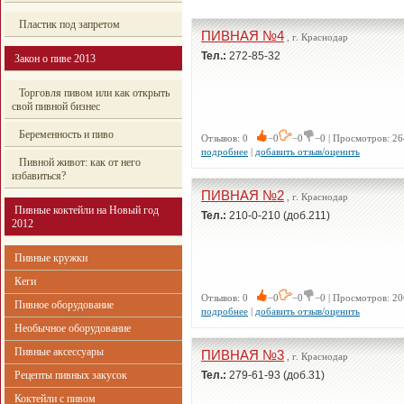
Пластик под запретом
ПИВНАЯ №4
, г. Краснодар
Тел.:
272-85-32
Закон о пиве 2013
Торговля пивом или как открыть
свой пивной бизнес
Беременность и пиво
Отзывов: 0
−0
−0
−0 | Просмотров: 26
подробнее
|
добавить отзыв/оценить
Пивной живот: как от него
избавиться?
ПИВНАЯ №2
, г. Краснодар
Пивные коктейли на Новый год
Тел.:
210-0-210 (доб.211)
2012
Пивные кружки
Кеги
Отзывов: 0
−0
−0
−0 | Просмотров: 20
Пивное оборудование
подробнее
|
добавить отзыв/оценить
Необычное оборудование
Пивные аксессуары
ПИВНАЯ №3
, г. Краснодар
Рецепты пивных закусок
Тел.:
279-61-93 (доб.31)
Коктейли с пивом