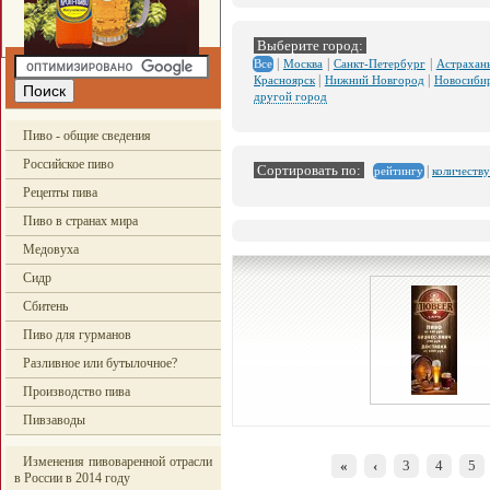
Выберите город:
|
|
|
Москва
Санкт-Петербург
Астрахан
Все
|
|
Красноярск
Нижний Новгород
Новосиби
другой город
Пиво - общие сведения
Российское пиво
Сортировать по:
|
количеству
рейтингу
Рецепты пива
Пиво в странах мира
Медовуха
Сидр
Сбитень
Пиво для гурманов
Разливное или бутылочное?
Производство пива
Пивзаводы
Изменения пивоваренной отрасли
«
‹
3
4
5
в России в 2014 году