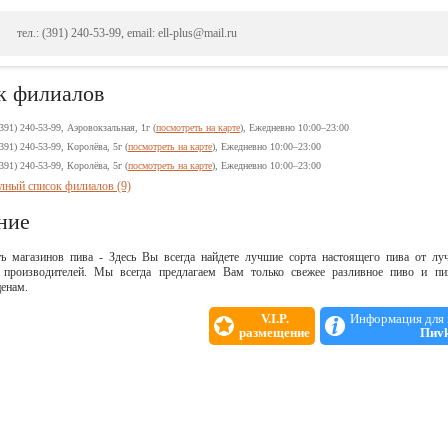
тел.: (391) 240-53-99, email: ell-plus@mail.ru
к филиалов
(391) 240-53-99, Аэровокзальная, 1г (
посмотреть на карте
), Ежедневно 10:00–23:00
(391) 240-53-99, Королёва, 5г (
посмотреть на карте
), Ежедневно 10:00–23:00
(391) 240-53-99, Королёва, 5г (
посмотреть на карте
), Ежедневно 10:00–23:00
лный список филиалов (9)
ние
ть магазинов пива - Здесь Вы всегда найдете лучшие сорта настоящего пива от л
 производителей. Мы всегда предлагаем Вам только свежее разливное пиво и п
енам.
V.I.P.
Информация для 
размещение
Пиvk