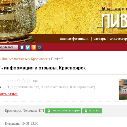
пивные фестивали
|
словарь
|
aлкотесте
оделиться…
»
Пивные магазины
»
Красноярск
»
Пиvkoff
f - информация и отзывы. Красноярск
0(0)
в
0
(
0 положительных
,
0 отрицательных
,
0 нейтральных
)
вить отзыв
Красноярск, Тельмана, 47/1
посмотреть на карте
филиалы
Ежедневно 10:00–23:00