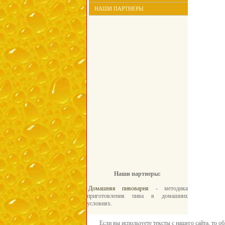
НАШИ ПАРТНЕРЫ
Наши партнеры:
Домашняя пивоварня
- методика
приготовления пива в домашних
условиях.
Если вы используете тексты с нашего сайта, то о