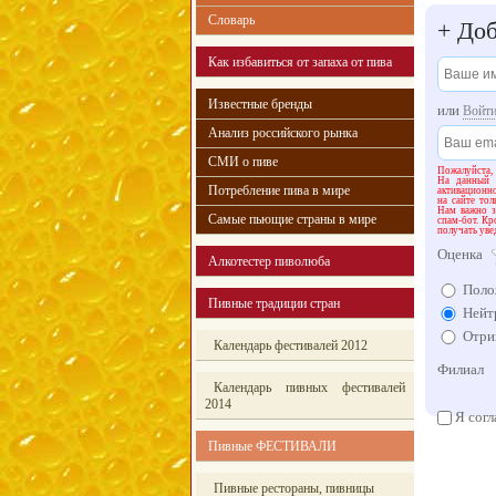
Словарь
+
Доб
Как избавиться от запаха от пива
Известные бренды
или
Войт
Анализ российского рынка
СМИ о пиве
Пожалуйста,
На данный 
Потребление пива в мире
активационн
на сайте тол
Нам важно зн
Самые пьющие страны в мире
спам-бот. Кр
получать уве
Оценка
Алкотестер пиволюба
Поло
Пивные традиции стран
Нейт
Отри
Календарь фестивалей 2012
Филиал
Календарь пивных фестивалей
2014
Я согл
Пивные ФЕСТИВАЛИ
Пивные рестораны, пивницы