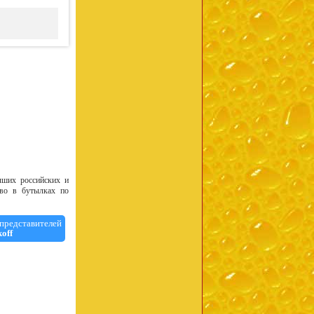
учших российских и
иво в бутылках по
представителей
off