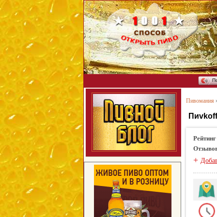
П
Пивомания
Пиvkof
Рейтинг
Отзыво
+
Доба