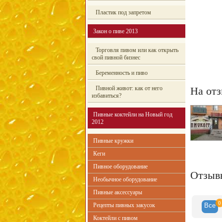
Пластик под запретом
Закон о пиве 2013
Торговля пивом или как открыть
свой пивной бизнес
Беременность и пиво
Пивной живот: как от него
На отз
избавиться?
Пивные коктейли на Новый год
2012
Пивные кружки
Кеги
Пивное оборудование
Отзыв
Необычное оборудование
Пивные аксессуары
0
Рецепты пивных закусок
Все
Коктейли с пивом