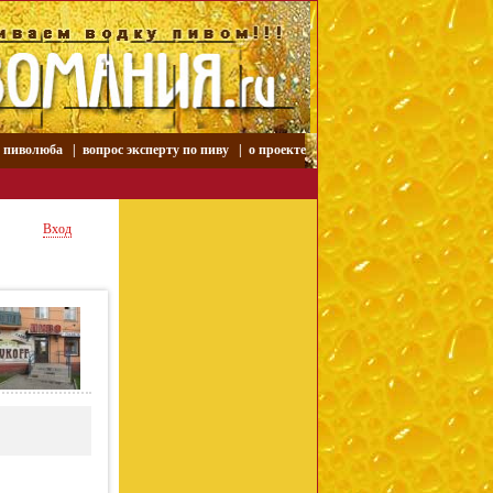
р пиволюба
|
вопрос эксперту по пиву
|
о проекте
Вход