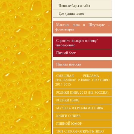
Пивные бары и пабы
Где купить пиво?
Магазин пива в Штутгарте -
фотогалерея
Спросите эксперта по пиву/
пивоварению
Пивной блог
Пивные новости
СМЕШНАЯ РЕКЛАМА -
РЕКЛАМНЫЕ РОЛИКИ ПРО ПИВО
2014-2015
РОЛИКИ ПИВА 2013 (НЕ РОССИЯ)
РОЛИКИ ПИВА
МУЗЫКА ИЗ РЕКЛАМЫ ПИВА
КНИГИ О ПИВЕ
ПИВНОЙ ЮМОР
1001 СПОСОБ ОТКРЫТЬ ПИВО