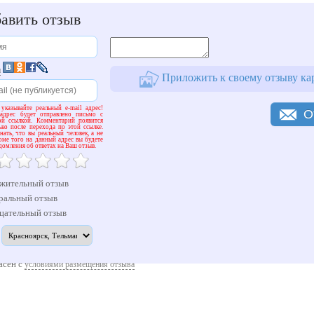
авить отзыв
и
Приложить к своему отзыву ка
 указывайте реальный e-mail адрес!
О
адрес будет отправлено письмо с
ой ссылкой. Комментарий появится
ько после перехода по этой ссылке.
ать, что вы реальный человек, а не
оме того на данный адрес вы будете
домления об ответах на Ваш отзыв.
жительный отзыв
ральный отзыв
цательный отзыв
асен с
условиями размещения отзыва