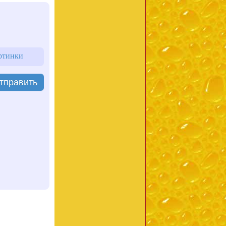
ртинки
тправить