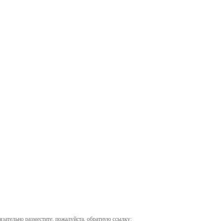
бязательно разместите, пожалуйста, обратную ссылку: