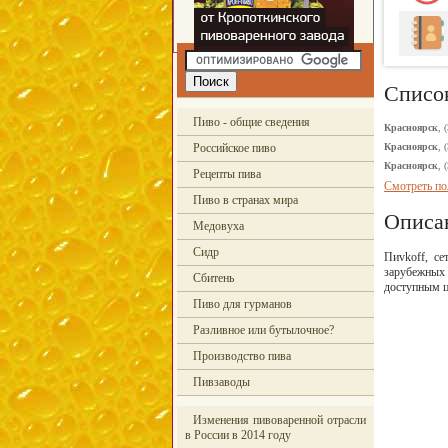
Списо
Пиво - общие сведения
Красноярск
, 
Российское пиво
Красноярск
, 
Красноярск
, 
Рецепты пива
Смотреть по
Пиво в странах мира
Описа
Медовуха
Сидр
Пиvkoff, се
зарубежных
Сбитень
доступным ц
Пиво для гурманов
Разливное или бутылочное?
Производство пива
Пивзаводы
Изменения пивоваренной отрасли
в России в 2014 году