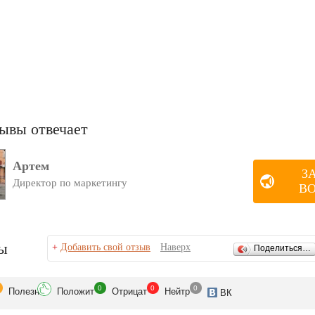
ывы отвечает
Артем
З
Директор по маркетингу
В
ы
+
Добавить свой отзыв
Наверх
Поделиться…
0
0
0
Полезн
Положит
Отрицат
Нейтр
ВК