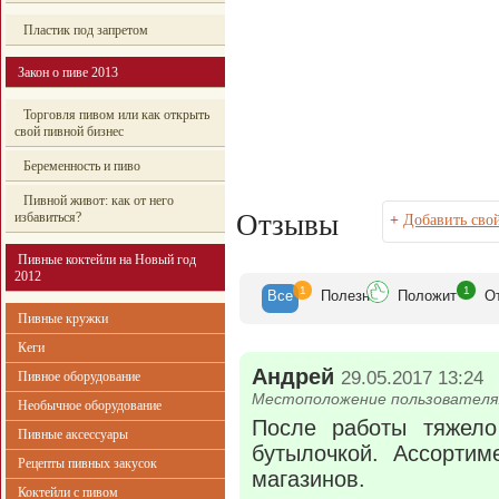
Пластик под запретом
Закон о пиве 2013
Торговля пивом или как открыть
свой пивной бизнес
Беременность и пиво
Пивной живот: как от него
Отзывы
избавиться?
+
Добавить сво
Пивные коктейли на Новый год
2012
1
1
Все
Полезн
Положит
О
Пивные кружки
Кеги
Андрей
29.05.2017 13:24
Пивное оборудование
Местоположение пользователя:
Необычное оборудование
После работы тяжело
Пивные аксессуары
бутылочкой. Ассортим
Рецепты пивных закусок
магазинов.
Коктейли с пивом