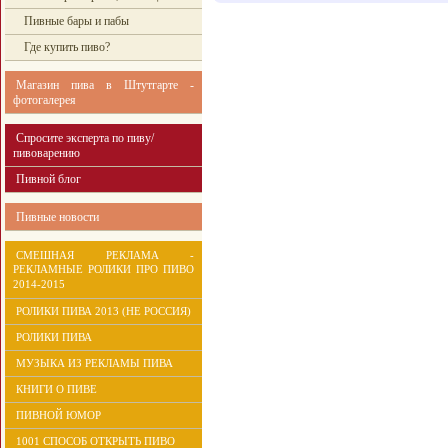
Пивные бары и пабы
Где купить пиво?
Магазин пива в Штутгарте -
фотогалерея
Спросите эксперта по пиву/
пивоварению
Пивной блог
Пивные новости
СМЕШНАЯ РЕКЛАМА -
РЕКЛАМНЫЕ РОЛИКИ ПРО ПИВО
2014-2015
РОЛИКИ ПИВА 2013 (НЕ РОССИЯ)
РОЛИКИ ПИВА
МУЗЫКА ИЗ РЕКЛАМЫ ПИВА
КНИГИ О ПИВЕ
ПИВНОЙ ЮМОР
1001 СПОСОБ ОТКРЫТЬ ПИВО