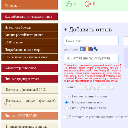
0
0
Словарь
Как избавиться от запаха от пива
Известные бренды
+
Добавить отзыв
Анализ российского рынка
СМИ о пиве
Потребление пива в мире
или
Войти
Самые пьющие страны в мире
Пожалуйста, указывайте реальный e-mail адрес!
Алкотестер пиволюба
На данный адрес будет отправлено письмо с
активационной ссылкой. Комментарий появится
на сайте только после перехода по этой ссылке.
Нам важно знать, что вы реальный человек, а не
Пивные традиции стран
спам-бот. Кроме того на данный адрес вы будете
получать уведомления об ответах на Ваш отзыв.
Оценка
Календарь фестивалей 2012
Положительный отзыв
Календарь пивных фестивалей
Нейтральный отзыв
2014
Отрицательный отзыв
Пивные ФЕСТИВАЛИ
Я согласен с
условиями размещения от
Пивные рестораны, пивницы