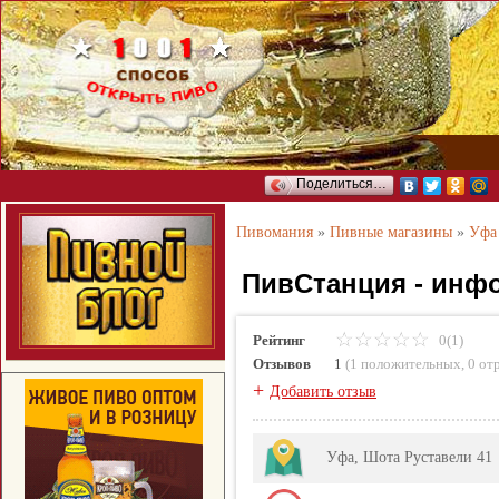
Поделиться…
Пивомания
»
Пивные магазины
»
Уфа
ПивСтанция - инф
Рейтинг
0(1)
Отзывов
1
(
1 положительных
,
0 от
+
Добавить отзыв
Уфа, Шота Руставели 41