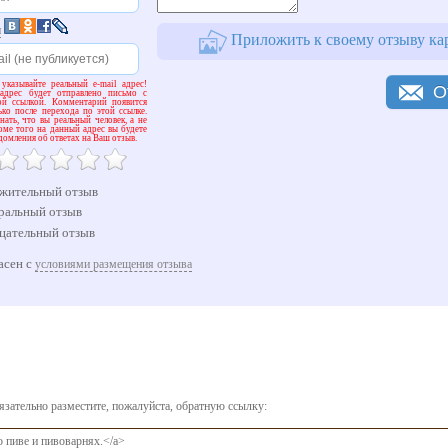
и
Приложить к своему отзыву ка
 указывайте реальный e-mail адрес!
О
адрес будет отправлено письмо с
ой ссылкой. Комментарий появится
ько после перехода по этой ссылке.
ать, что вы реальный человек, а не
оме того на данный адрес вы будете
домления об ответах на Ваш отзыв.
жительный отзыв
ральный отзыв
цательный отзыв
асен с
условиями размещения отзыва
бязательно разместите, пожалуйста, обратную ссылку:
о пиве и пивоварнях.</a>