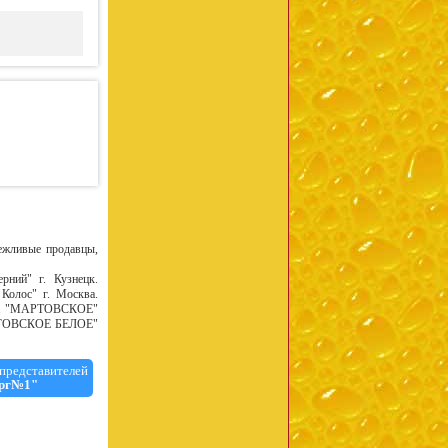
ежливые продавцы,
ий" г. Кузнецк.
Колос" г. Москва.
ры. "МАРТОВСКОЕ"
НИГОВСКОЕ БЕЛОЕ"
представителей
рг№1"