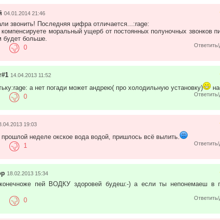
й
04.01.2014 21:46
ли звонить! Последняя цифра отличается...:rage:
 компенсируете моральный ущерб от постоянных полуночных звонков п
 будет больше.
Ответить/
0
г#1
14.04.2013 11:52
итьку:rage: а нет погади может андрею( про холодильную установку)
на
Ответить/
0
8.04.2013 19:03
 прошлой неделе окское вода водой, пришлось всё вылить.
Ответить/
1
ор
18.02.2013 15:34
 конечноже пей ВОДКУ здоровей будеш:-) а если ты непонемаеш в п
Ответить/
0