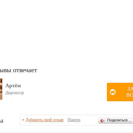
ывы отвечает
Артём
З
Директор
В
ы
+
Добавить свой отзыв
Наверх
Поделиться…