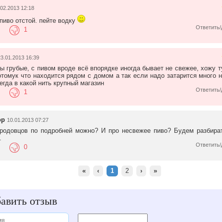
.02.2013 12:18
 пиво отстой. пейте водку
Ответить/
1
3.01.2013 16:39
ы грубые, с пивом вроде всё впорядке иногда бывает не свежее, хожу т
отомук что находится рядом с домом а так если надо затарится много н
егда в какой нить крупный магазин
Ответить/
1
ор
10.01.2013 07:27
родовцов по подробней можно? И про несвежее пиво? Будем разбира
.
Ответить/
0
«
‹
1
2
›
»
авить отзыв