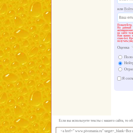
или
Войт
Пожалуйста,
На данный 
активационн
на сайте тол
Нам важно зн
спам-бот. Кр
получать уве
Оценка
Поло
Нейт
Отри
Я согл
Если вы используете тексты с нашего сайта, то о
<a href=” www.pivomania.ru” target=_blank>Все 