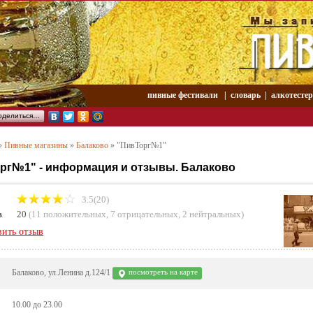
пивные фестивали
|
словарь
|
aлкотесте
оделиться…
»
Пивные магазины
»
Балаково
»
"ПивТорг№1"
рг№1" - информация и отзывы. Балаково
3.5(20)
в
20
(
11 положительных
,
7 отрицательных
,
2 нейтральных
)
вить отзыв
Балаково, ул.Ленина д.124/1
посмотреть на карте
10.00 до 23.00