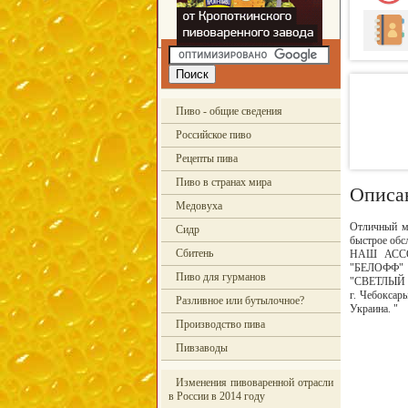
Пиво - общие сведения
Российское пиво
Рецепты пива
Пиво в странах мира
Описа
Медовуха
Отличный м
Сидр
быстрое обс
Сбитень
НАШ АССОР
"БЕЛОФФ" г
Пиво для гурманов
"СВЕТЛЫЙ Э
г. Чебокс
Разливное или бутылочное?
Украина. "
Производство пива
Пивзаводы
Изменения пивоваренной отрасли
в России в 2014 году