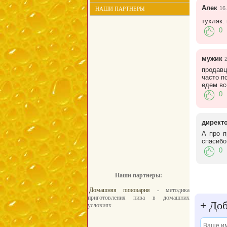
Алек
16
НАШИ ПАРТНЕРЫ
тухляк.
0
мужик
2
продавц
часто п
едем вс
0
директ
А про п
спасибо
0
Наши партнеры:
Домашняя пивоварня
- методика
приготовления пива в домашних
+
Доб
условиях.