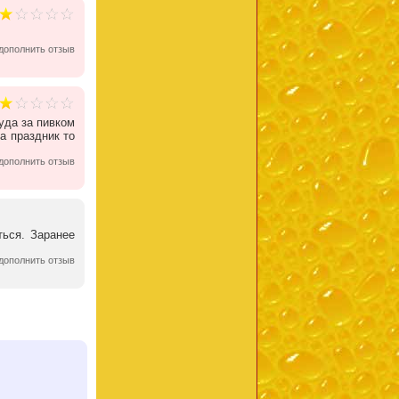
дополнить отзыв
уда за пивком
а праздник то
дополнить отзыв
ться. Заранее
дополнить отзыв