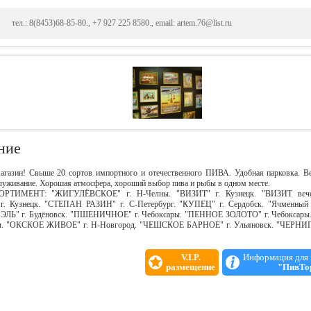
тел.: 8(8453)68-85-80., +7 927 225 8580., email: artem.76@list.ru
ние
агазин! Свыше 20 сортов импортного и отечественного ПИВА. Удобная парковка. В
луживание. Хорошая атмосфера, хороший выбор пива и рыбы в одном месте.
ТИМЕНТ: "ЖИГУЛЁВСКОЕ" г. Н-Челны. "ВИЗИТ" г. Кузнецк. "ВИЗИТ вечерн
. Кузнецк. "СТЕПАН РАЗИН" г. С-Петербург. "КУПЕЦ" г. Сердобск. "Ячменный 
ЛЬ" г. Будёновск. "ПШЕНИЧНОЕ" г. Чебоксары. "ПЕННОЕ ЗОЛОТО" г. Чебокса
ары. "ОКСКОЕ ЖИВОЕ" г. Н-Новгород. "ЧЕШСКОЕ БАРНОЕ" г. Ульяновск. "ЧЕР
V.I.P.
Информация для 
размещение
"ПивТо