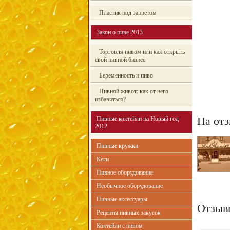
Пластик под запретом
Закон о пиве 2013
Торговля пивом или как открыть
свой пивной бизнес
Беременность и пиво
Пивной живот: как от него
избавиться?
На отз
Пивные коктейли на Новый год
2012
Пивные кружки
Кеги
Пивное оборудование
Необычное оборудование
Пивные аксессуары
Отзыв
Рецепты пивных закусок
Коктейли с пивом