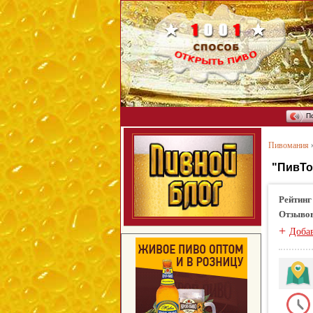
П
Пивомания
"ПивТо
Рейтинг
Отзыво
+
Доба