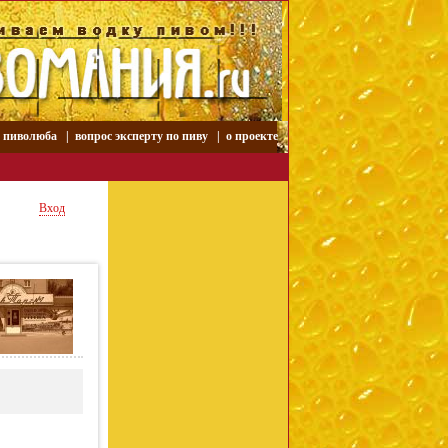
р пиволюба
|
вопрос эксперту по пиву
|
о проекте
Вход