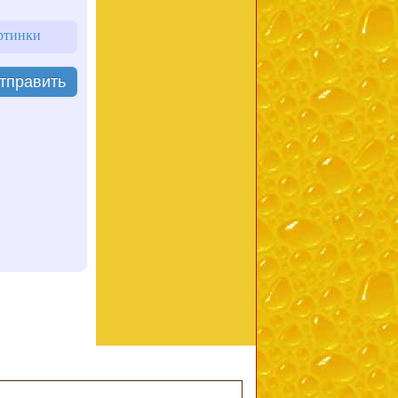
ртинки
тправить