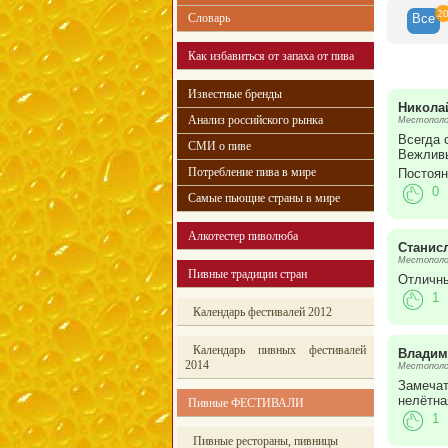
2
Словарь
Все
Как избавиться от запаха от пива
Известные бренды
Никола
Анализ российского рынка
Местополо
Всегда 
СМИ о пиве
Вежливы
Потребление пива в мире
Постоян
0
Самые пьющие страны в мире
Алкотестер пиволюба
Станис
Местополо
Пивные традиции стран
Отличны
1
Календарь фестивалей 2012
Календарь пивных фестивалей
Влади
2014
Местополож
Замечат
нелётна
Пивные ФЕСТИВАЛИ
1
Пивные рестораны, пивницы