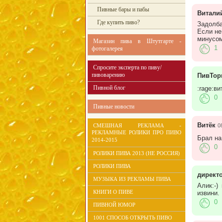
Пивные бары и пабы
Витали
Где купить пиво?
Задолба
Если не
минусом
Магазин пива в Штутгарте -
1
фотогалерея
Спросите эксперта по пиву/
пивоварению
ПивТор
Пивной блог
:rage:в
0
Пивные новости
Витёк
СМЕШНАЯ РЕКЛАМА -
0
РЕКЛАМНЫЕ РОЛИКИ ПРО ПИВО
Брал на
2014-2015
0
РОЛИКИ ПИВА 2013 (НЕ РОССИЯ)
РОЛИКИ ПИВА
директ
МУЗЫКА ИЗ РЕКЛАМЫ ПИВА
Алик:-)
КНИГИ О ПИВЕ
извини.
0
ПИВНОЙ ЮМОР
1001 СПОСОБ ОТКРЫТЬ ПИВО