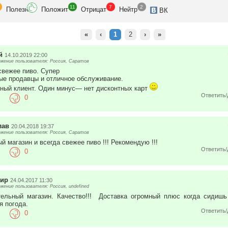
0
11
7
2
Полезн
Положит
Отрицат
Нейтр
ВК
«
‹
1
2
›
»
й
14.10.2019 22:00
жение пользователя: Россия, Саратов
свежее пиво. Супер
е продавцы и отличное обслуживание.
ный клиент. Один минус— нет дисконтных карт
Ответить/
0
лав
20.04.2018 19:37
жение пользователя: Россия, Саратов
й магазин и всегда свежее пиво !!! Рекомендую !!!
Ответить/
0
мир
24.04.2017 11:30
ение пользователя: Россия, undefined
ельный магазин. Качество!!! Доставка огромный плюс когда сидишь
я погода.
Ответить/
0