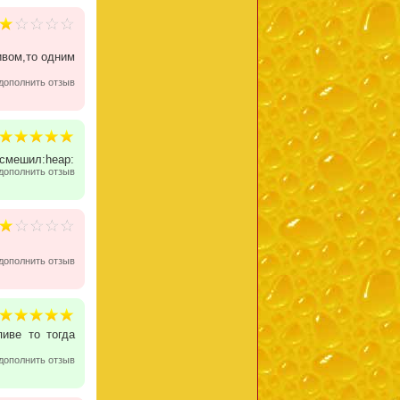
ивом,то одним
дополнить отзыв
смешил:heap:
дополнить отзыв
дополнить отзыв
иве то тогда
дополнить отзыв