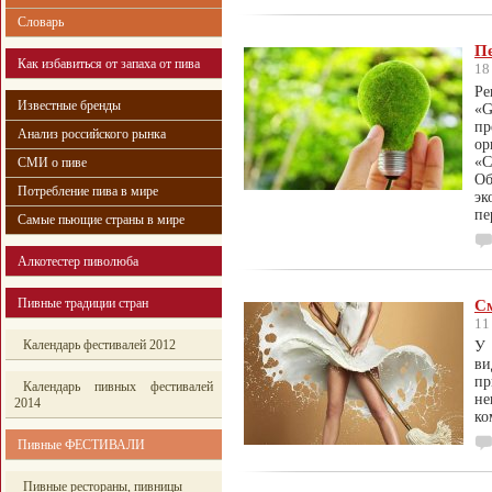
Словарь
Пе
Как избавиться от запаха от пива
18
Ре
Известные бренды
«G
пр
Анализ российского рынка
ор
«
СМИ о пиве
О
Потребление пива в мире
эк
пе
Самые пьющие страны в мире
Алкотестер пиволюба
Пивные традиции стран
С
11
Календарь фестивалей 2012
У
в
пр
Календарь пивных фестивалей
н
2014
ко
Пивные ФЕСТИВАЛИ
Пивные рестораны, пивницы