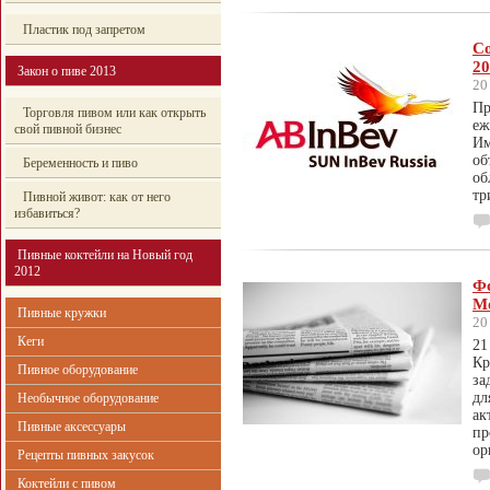
Пластик под запретом
С
20
Закон о пиве 2013
20
Пр
Торговля пивом или как открыть
еж
свой пивной бизнес
Им
об
Беременность и пиво
об
тр
Пивной живот: как от него
избавиться?
Пивные коктейли на Новый год
2012
Ф
М
Пивные кружки
20
Кеги
21
Кр
Пивное оборудование
за
дл
Необычное оборудование
ак
Пивные аксессуары
пр
ор
Рецепты пивных закусок
Коктейли с пивом