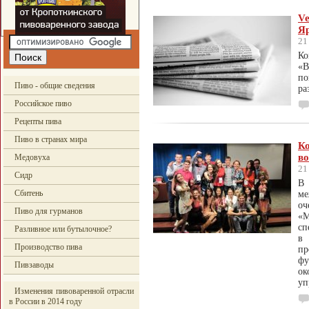
Ve
Я
21
К
«
по
Пиво - общие сведения
ра
Российское пиво
Рецепты пива
Пиво в странах мира
К
во
Медовуха
21
Сидр
В 
Сбитень
ме
о
Пиво для гурманов
«
сп
Разливное или бутылочное?
в 
Производство пива
п
фу
Пивзаводы
ок
уп
Изменения пивоваренной отрасли
в России в 2014 году