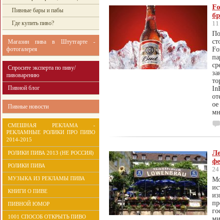
F
Пивные бары и пабы
бр
Где купить пиво?
11
По
ст
Магазин пива в Штутгарте -
фотогалерея
F
па
ср
Спросите эксперта по пиву/
за
пивоварению
то
Пивной блог
I
от
ое
Пивные новости
мн
СМЕШНАЯ РЕКЛАМА -
РЕКЛАМНЫЕ РОЛИКИ ПРО ПИВО
2014-2015
Л
РОЛИКИ ПИВА 2013 (НЕ РОССИЯ)
фе
РОЛИКИ ПИВА
24
МУЗЫКА ИЗ РЕКЛАМЫ ПИВА
Мо
ис
КНИГИ О ПИВЕ
из
пр
ПИВНОЙ ЮМОР
го
1001 СПОСОБ ОТКРЫТЬ ПИВО
ми