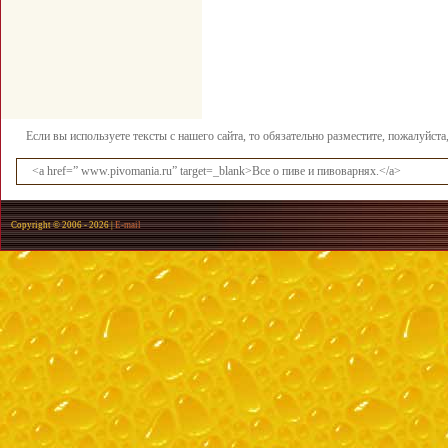
Если вы используете тексты с нашего сайта, то обязательно разместите, пожалуйст
<a href=” www.pivomania.ru” target=_blank>Все о пиве и пивоварнях.</a>
Copyright © 2006 -
2026 |
E-mail