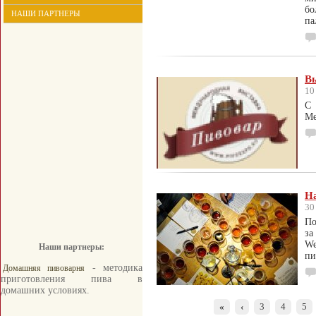
бо
НАШИ ПАРТНЕРЫ
па
Вы
10
С 
Ме
На
30
По
за
We
Наши партнеры:
пи
- методика
Домашняя пивоварня
приготовления пива в
домашних условиях.
«
‹
3
4
5