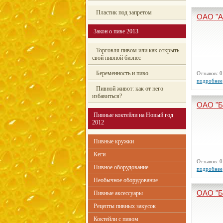
Пластик под запретом
ОАО "
Закон о пиве 2013
Торговля пивом или как открыть
свой пивной бизнес
Беременность и пиво
Отзывов:
подробнее
Пивной живот: как от него
избавиться?
ОАО "
Пивные коктейли на Новый год
2012
Пивные кружки
Кеги
Отзывов:
Пивное оборудование
подробнее
Необычное оборудование
ОАО "
Пивные аксессуары
Рецепты пивных закусок
Коктейли с пивом