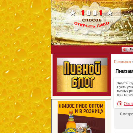
П
Пивомания
Пивза
Знаете, г
Пусть узн
пивных ре
наш катал
Оста
Смотре