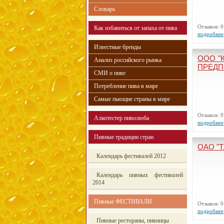
Словарь
Отзывов:
Как избавиться от запаха от пива
подробнее
Известные бренды
ООО "
Анализ российского рынка
ПРЕДП
СМИ о пиве
Потребление пива в мире
Самые пьющие страны в мире
Отзывов:
Алкотестер пиволюба
подробнее
Пивные традиции стран
ОАО "Т
Календарь фестивалей 2012
Календарь пивных фестивалей
2014
Пивные ФЕСТИВАЛИ
Отзывов:
подробнее
Пивные рестораны, пивницы