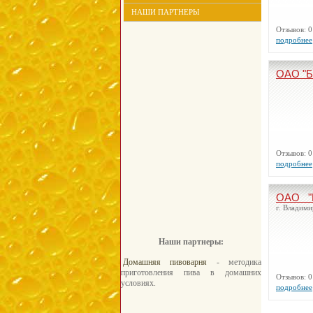
НАШИ ПАРТНЕРЫ
Отзывов:
подробнее
ОАО "
Отзывов:
подробнее
ОАО "
г. Владими
Наши партнеры:
Домашняя пивоварня
- методика
приготовления пива в домашних
Отзывов:
условиях.
подробнее