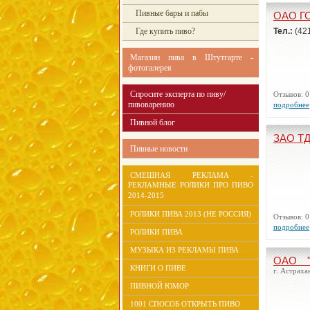
Пивные бары и пабы
ОАО Г
Где купить пиво?
Тел.:
(42
Магазин пива в Штутгарте -
фотогалерея
Спросите эксперта по пиву/
Отзывов:
пивоварению
подробнее
Пивной блог
ЗАО Т
Пивные новости
СМЕШНАЯ РЕКЛАМА -
РЕКЛАМНЫЕ РОЛИКИ ПРО ПИВО
2014-2015
РОЛИКИ ПИВА 2013 (НЕ РОССИЯ)
Отзывов:
подробнее
РОЛИКИ ПИВА
МУЗЫКА ИЗ РЕКЛАМЫ ПИВА
ОАО "
КНИГИ О ПИВЕ
г. Астраха
ПИВНОЙ ЮМОР
1001 СПОСОБ ОТКРЫТЬ ПИВО