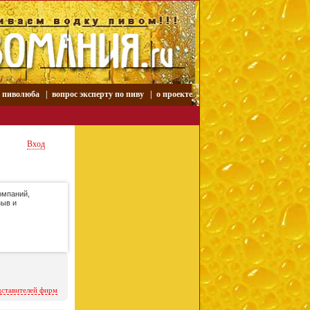
р пиволюба
|
вопрос эксперту по пиву
|
о проекте
Вход
омпаний,
зыв и
дставителей фирм