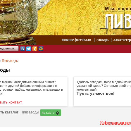
пивные фестивали
|
словарь
|
aлкотесте
оделиться…
»
Пивзаводы
воды
де можно насладиться свежим пивом?
Удалось отведать пиво в одной из к
ают и другие! Добавьте информацию о
указанной здесь? Оставьте свой от
сторанах, пабах, магазинах, пивзаводах в
комментарий.
Пусть узнают все!
ог!
вить контакт
ть каталог:
Пивзаводы
на карте
Информация для пре