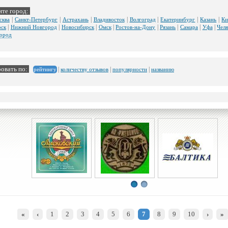
те город:
|
|
|
|
|
|
|
сква
Санкт-Петербург
Астрахань
Владивосток
Волгоград
Екатеринбург
Казань
Ки
|
|
|
|
|
|
|
|
рск
Нижний Новгород
Новосибирск
Омск
Ростов-на-Дону
Рязань
Самара
Уфа
Чел
город
овать по:
|
|
|
количеству отзывов
популярности
названию
рейтингу
«
‹
1
2
3
4
5
6
7
8
9
10
›
»