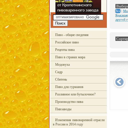
Выбери
|
Мо
Все
Красноя
другой 
Пиво - общие сведения
Сортир
Российское пиво
Рецепты пива
Пиво в странах мира
Медовуха
Сидр
Сбитень
Пиво для гурманов
Разливное или бутылочное?
Производство пива
Пивзаводы
Изменения пивоваренной отрасли
в России в 2014 году