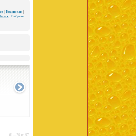
|
|
ев
Краснодар
|
ябинск
Выбрать
61—70 из 97.