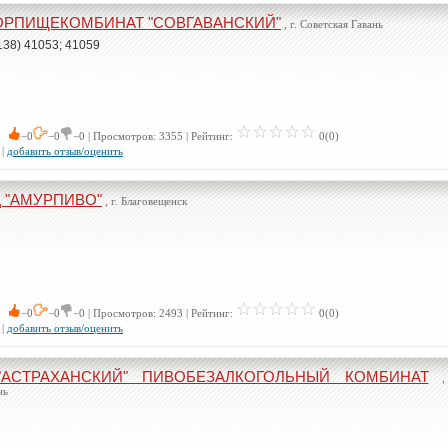
ОРПИЩЕКОМБИНАТ "СОВГАВАНСКИЙ"
, г. Советская Гавань
138) 41053; 41059
 0
−0
−0
−0 | Просмотров: 3355 | Рейтинг:
0(0)
|
добавить отзыв/оценить
Д "АМУРПИВО"
, г. Благовещенск
 0
−0
−0
−0 | Просмотров: 2493 | Рейтинг:
0(0)
|
добавить отзыв/оценить
АСТРАХАНСКИЙ" ПИВОБЕЗАЛКОГОЛЬНЫЙ КОМБИНАТ
,
нь