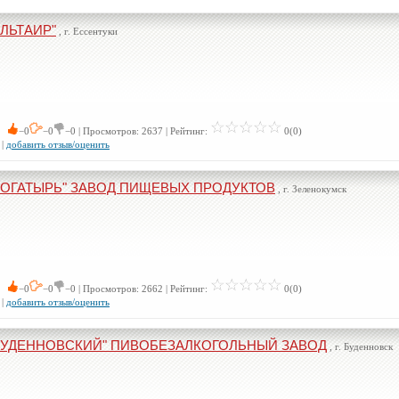
АЛЬТАИР"
, г. Ессентуки
 0
−0
−0
−0 | Просмотров: 2637 | Рейтинг:
0(0)
|
добавить отзыв/оценить
БОГАТЫРЬ" ЗАВОД ПИЩЕВЫХ ПРОДУКТОВ
, г. Зеленокумск
 0
−0
−0
−0 | Просмотров: 2662 | Рейтинг:
0(0)
|
добавить отзыв/оценить
БУДЕННОВСКИЙ" ПИВОБЕЗАЛКОГОЛЬНЫЙ ЗАВОД
, г. Буденновск