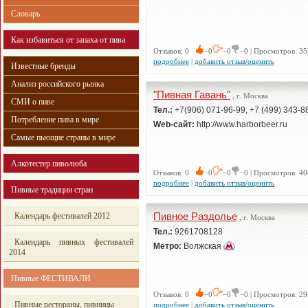
Словарь
Как избавиться от запаха от пива
Отзывов: 0
−0
−0
−0 | Просмотров: 35
подробнее
|
добавить отзыв/оценить
Известные бренды
Анализ российского рынка
"Пивная Гавань"
, г. Москва
СМИ о пиве
Тел.:
+7(906) 071-96-99, +7 (499) 343-8
Потребление пива в мире
Web-сайт:
http://www.harborbeer.ru
Самые пьющие страны в мире
Алкотестер пиволюба
Отзывов: 0
−0
−0
−0 | Просмотров: 40
подробнее
|
добавить отзыв/оценить
Пивные традиции стран
Пивное Раздолье
Календарь фестивалей 2012
, г. Москва
Тел.:
9261708128
Календарь пивных фестивалей
Метро:
Волжская
2014
Пивные ФЕСТИВАЛИ
Отзывов: 0
−0
−0
−0 | Просмотров: 29
Пивные рестораны, пивницы
подробнее
|
добавить отзыв/оценить