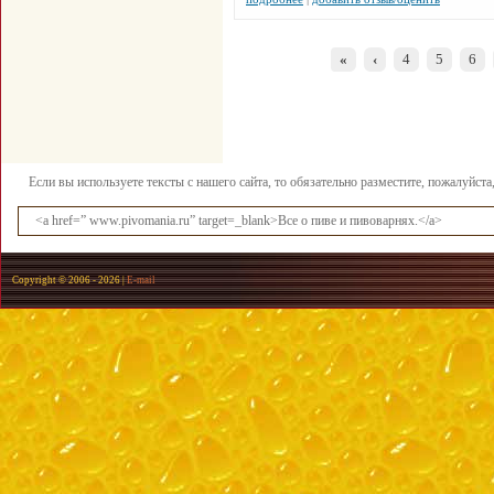
«
‹
4
5
6
Если вы используете тексты с нашего сайта, то обязательно разместите, пожалуйст
<a href=” www.pivomania.ru” target=_blank>Все о пиве и пивоварнях.</a>
Copyright © 2006 -
2026 |
E-mail