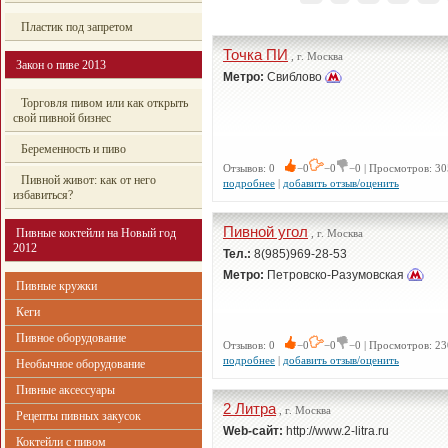
Пластик под запретом
Точка ПИ
, г. Москва
Закон о пиве 2013
Метро:
Свиблово
Торговля пивом или как открыть
свой пивной бизнес
Беременность и пиво
Отзывов: 0
−0
−0
−0 | Просмотров: 30
Пивной живот: как от него
подробнее
|
добавить отзыв/оценить
избавиться?
Пивной угол
Пивные коктейли на Новый год
, г. Москва
2012
Тел.:
8(985)969-28-53
Метро:
Петровско-Разумовская
Пивные кружки
Кеги
Пивное оборудование
Отзывов: 0
−0
−0
−0 | Просмотров: 23
подробнее
|
добавить отзыв/оценить
Необычное оборудование
Пивные аксессуары
2 Литра
, г. Москва
Рецепты пивных закусок
Web-сайт:
http://www.2-litra.ru
Коктейли с пивом