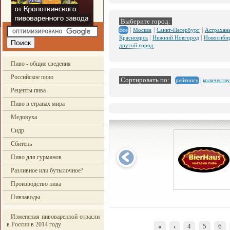
Выберите город:
|
|
|
Москва
Санкт-Петербург
Астрахан
Все
|
|
Красноярск
Нижний Новгород
Новосиби
другой город
Пиво - общие сведения
Российское пиво
Сортировать по:
|
количеству
рейтингу
Рецепты пива
Пиво в странах мира
Медовуха
Сидр
Сбитень
Пиво для гурманов
Разливное или бутылочное?
Производство пива
Пивзаводы
Изменения пивоваренной отрасли
в России в 2014 году
«
‹
4
5
6