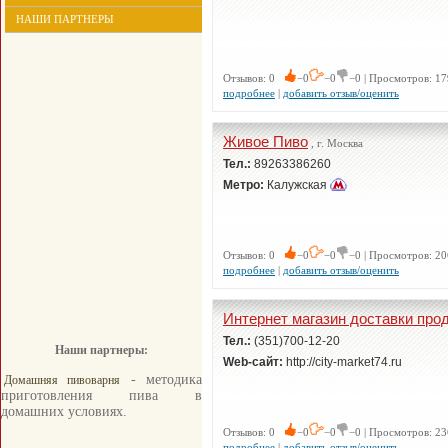
НАШИ ПАРТНЕРЫ
Отзывов: 0
−0
−0
−0 | Просмотров: 17
подробнее
|
добавить отзыв/оценить
Живое Пиво
, г. Москва
Тел.:
89263386260
Метро:
Калужская
Отзывов: 0
−0
−0
−0 | Просмотров: 20
подробнее
|
добавить отзыв/оценить
Интернет магазин доставки про
Тел.:
(351)700-12-20
Наши партнеры:
Web-сайт:
http://city-market74.ru
- методика
Домашняя пивоварня
приготовления пива в
домашних условиях.
Отзывов: 0
−0
−0
−0 | Просмотров: 23
подробнее
|
добавить отзыв/оценить