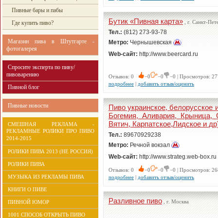
Пивные бары и пабы
Бутик «Пивная карта»
, г. Санкт-Пе
Где купить пиво?
Тел.:
(812) 273-93-78
Магазин пива в Штутгарте -
Метро:
Чернышевская
фотогалерея
Web-сайт:
http://www.beercard.ru
Спросите эксперта по пиву/
пивоварению
Отзывов: 0
−0
−0
−0 | Просмотров: 27
подробнее
|
добавить отзыв/оценить
Пивной блог
Пивные новости
Пиво украинское, белорусское и
Богемия, Аливария, Крыница, 
Вятич, Карпатское,Лидское и др
СМЕШНАЯ РЕКЛАМА -
РЕКЛАМНЫЕ РОЛИКИ ПРО ПИВО
Тел.:
89670929238
2014-2015
Метро:
Речной вокзал
РОЛИКИ ПИВА 2013 (НЕ РОССИЯ)
Web-сайт:
http://www.strateg.web-box.ru
РОЛИКИ ПИВА
Отзывов: 0
−0
−0
−0 | Просмотров: 26
МУЗЫКА ИЗ РЕКЛАМЫ ПИВА
подробнее
|
добавить отзыв/оценить
КНИГИ О ПИВЕ
Разливное пиво
, г. Москва
ПИВНОЙ ЮМОР
1001 СПОСОБ ОТКРЫТЬ ПИВО