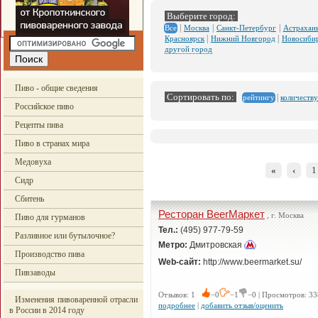
Выберите город:
|
|
|
Москва
Санкт-Петербург
Астрахан
Все
|
|
Красноярск
Нижний Новгород
Новосиби
другой город
Пиво - общие сведения
Сортировать по:
|
количеству
рейтингу
Российское пиво
Рецепты пива
Пиво в странах мира
Медовуха
«
‹
1
Сидр
Сбитень
Ресторан BeerМаркет
, г. Москва
Пиво для гурманов
Тел.:
(495) 977-79-59
Разливное или бутылочное?
Метро:
Дмитровская
Производство пива
Web-сайт:
http://www.beermarket.su/
Пивзаводы
Отзывов: 1
−0
−1
−0 | Просмотров: 33
Изменения пивоваренной отрасли
подробнее
|
добавить отзыв/оценить
в России в 2014 году