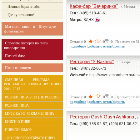
Кафе-бар "Вечеринка"
Пивные бары и пабы
, г. Москва
Тел.:
(495) 518-48-61
Где купить пиво?
Метро:
ВДНХ
Магазин пива в Штутгарте -
фотогалерея
Отзывов: 0
−0
−0
−0 | Просмотров: 31
Спросите эксперта по пиву/
подробнее
|
добавить отзыв/оценить
пивоварению
Пивной блог
Ресторан "У Вакано"
, г. Самара
Пивные новости
Тел.:
(846)332-60-73
Web-сайт:
http://www.samarabeer.ru/resta
СМЕШНАЯ РЕКЛАМА -
РЕКЛАМНЫЕ РОЛИКИ ПРО ПИВО
2014-2015
Отзывов: 0
−0
−0
−0 | Просмотров: 45
РОЛИКИ ПИВА 2013 (НЕ РОССИЯ)
подробнее
|
добавить отзыв/оценить
РОЛИКИ ПИВА
МУЗЫКА ИЗ РЕКЛАМЫ ПИВА
Ресторан Gash-Gush Ashkana
, г
КНИГИ О ПИВЕ
Тел.:
(495) 788-92-87, (495) 621-36-32
ПИВНОЙ ЮМОР
1001 СПОСОБ ОТКРЫТЬ ПИВО