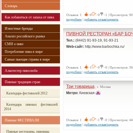
Словарь
Отзывов: 1
−0
−0
−1 | Просмотров: 90
Как избавиться от запаха от пива
подробнее
|
добавить отзыв/оценить
Известные бренды
ПИВНОЙ РЕСТОРАН «БАР БО
Анализ российского рынка
Тел.:
(8442) 91-93-19, 91-93-21
СМИ о пиве
Web-сайт:
http://www.barbochka.ru/
Потребление пива в мире
Самые пьющие страны в мире
Отзывов: 1
−1
−0
−0 | Просмотров: 36
Алкотестер пиволюба
подробнее
|
добавить отзыв/оценить
Пивные традиции стран
Три товарища
, г. Москва
Метро:
Киевская
Календарь фестивалей 2012
Календарь пивных фестивалей
2014
Пивные ФЕСТИВАЛИ
Отзывов: 1
−0
−1
−0 | Просмотров: 44
подробнее
|
добавить отзыв/оценить
Пивные рестораны, пивницы