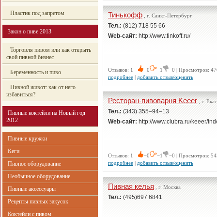
Пластик под запретом
Тинькофф
, г. Санкт-Петербург
Тел.:
(812) 718 55 66
Закон о пиве 2013
Web-сайт:
http://www.tinkoff.ru/
Торговля пивом или как открыть
свой пивной бизнес
Отзывов: 1
−0
−1
−0 | Просмотров: 47
Беременность и пиво
подробнее
|
добавить отзыв/оценить
Пивной живот: как от него
избавиться?
Ресторан-пивоварня Keeer
, г. Ека
Тел.:
(343) 355–94–13
Пивные коктейли на Новый год
2012
Web-сайт:
http://www.clubra.ru/keeer/ind
Пивные кружки
Кеги
Отзывов: 1
−0
−1
−0 | Просмотров: 54
подробнее
|
добавить отзыв/оценить
Пивное оборудование
Необычное оборудование
Пивная келья
, г. Москва
Пивные аксессуары
Тел.:
(495)697 6841
Рецепты пивных закусок
Коктейли с пивом